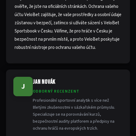
ověřte, že jste na oficiálních stránkách. Ochrana vašeho
účtu VeloBet zajišťuje, že vaše prostředky a osobní údaje
zůstanou v bezpečí, zatímco si užíváte sázení s VeloBet
Sportsbook v Česku. Věříme, že pro hráče v Česku je
bezpečnost na prvním místě, a proto VeloBet poskytuje
robustní nástroje pro ochranu vašeho účtu.
Jan Novák
J
ODBORNÝ RECENZENT
Profesionální sportovní analytik s více než
8letými zkušenostmi v sázkařském průmyslu.
Specializuje se na porovnávání kurzů,
bezpečnostní audity platforem a předpisy na
ochranu hráčů na evropských trzích.