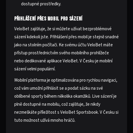
dostupné prostředky.
PŘIHLÁŠENÍ PŘES MOBIL PRO SÁZENÍ
VeloBet zajišťuje, že si můžete užívat bezproblémové
sázení kdekoli jste. Přihlášení přes mobil je stejně snadné
jako na stolním počítači. Ke svému účtu VeloBet máte
přístup prostřednictvím svého mobilního prohlížeče
nebo dedikované aplikace VeloBet. V Česku je mobilní
sázení velmi populární.
Mobilní platforma je optimalizována pro rychlou navigaci,
což vám umožní přihlásit se a podat sázku na své
oblíbené sporty během několika okamžiků. Live sázení je
plně dostupné na mobilu, což zajišťuje, že nikdy
nezmeškáte příležitost s VeloBet Sportsbook. V Česku si
tuto možnost užívá mnoho hráčů.