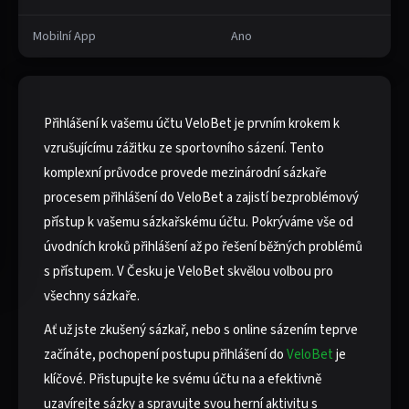
Mobilní App
Ano
Přihlášení k vašemu účtu VeloBet je prvním krokem k
vzrušujícímu zážitku ze sportovního sázení. Tento
komplexní průvodce provede mezinárodní sázkaře
procesem přihlášení do VeloBet a zajistí bezproblémový
přístup k vašemu sázkařskému účtu. Pokrýváme vše od
úvodních kroků přihlášení až po řešení běžných problémů
s přístupem. V Česku je VeloBet skvělou volbou pro
všechny sázkaře.
Ať už jste zkušený sázkař, nebo s online sázením teprve
začínáte, pochopení postupu přihlášení do
VeloBet
je
klíčové. Přistupujte ke svému účtu na a efektivně
uzavírejte sázky a spravujte svou herní aktivitu s