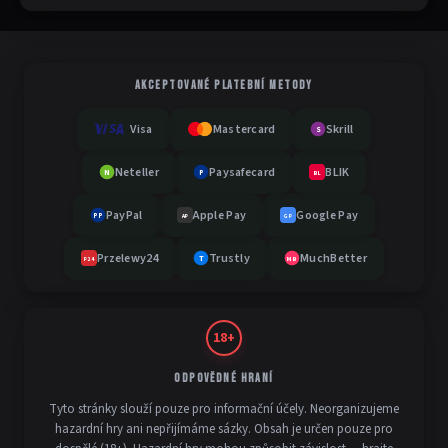
AKCEPTOVANÉ PLATEBNÍ METODY
Visa
Mastercard
Skrill
S
Neteller
Paysafecard
BLIK
N
P
BL
PayPal
Apple Pay
Google Pay
PP
AP
GP
Przelewy24
Trustly
MuchBetter
T
MB
P24
18+
ODPOVĚDNÉ HRANÍ
Tyto stránky slouží pouze pro informační účely. Neorganizujeme
hazardní hry ani nepřijímáme sázky. Obsah je určen pouze pro