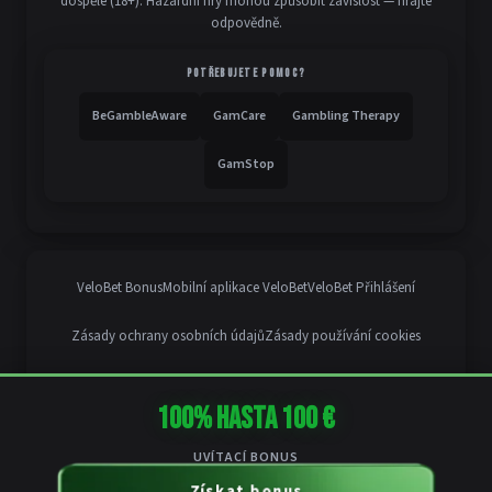
dospělé (18+). Hazardní hry mohou způsobit závislost — hrajte
odpovědně.
POTŘEBUJETE POMOC?
BeGambleAware
GamCare
Gambling Therapy
GamStop
VeloBet Bonus
Mobilní aplikace VeloBet
VeloBet Přihlášení
Zásady ochrany osobních údajů
Zásady používání cookies
© 2026 VeloBet. Všechna práva vyhrazena
100% hasta 100 €
UVÍTACÍ BONUS
Získat bonus