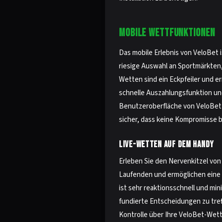
MOBILE WETTFUNKTIONEN
Das mobile Erlebnis von VeloBet i
riesige Auswahl an Sportmärkten, 
Wetten sind ein Eckpfeiler und e
schnelle Auszahlungsfunktion und
Benutzeroberfläche von VeloBet 
sicher, dass keine Kompromisse b
LIVE-WETTEN AUF DEM HANDY
Erleben Sie den Nervenkitzel von
Laufenden und ermöglichen eine 
ist sehr reaktionsschnell und min
fundierte Entscheidungen zu tref
Kontrolle über Ihre VeloBet-Wett