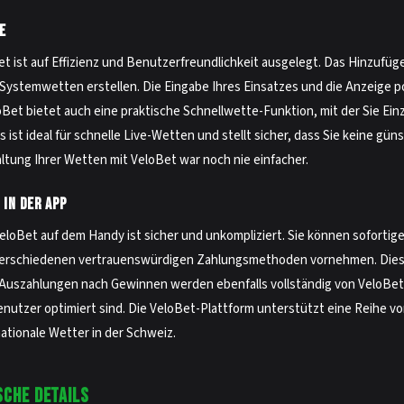
E
t ist auf Effizienz und Benutzerfreundlichkeit ausgelegt. Das Hinzufüg
ystemwetten erstellen. Die Eingabe Ihres Einsatzes und die Anzeige po
loBet bietet auch eine praktische Schnellwette-Funktion, mit der Sie Ei
s ist ideal für schnelle Live-Wetten und stellt sicher, dass Sie keine g
tung Ihrer Wetten mit VeloBet war noch nie einfacher.
IN DER APP
VeloBet auf dem Handy ist sicher und unkompliziert. Sie können sofortig
 verschiedenen vertrauenswürdigen Zahlungsmethoden vornehmen. Dies st
e Auszahlungen nach Gewinnen werden ebenfalls vollständig von VeloBet
nutzer optimiert sind. Die VeloBet-Plattform unterstützt eine Reihe v
nationale Wetter in der Schweiz.
SCHE DETAILS