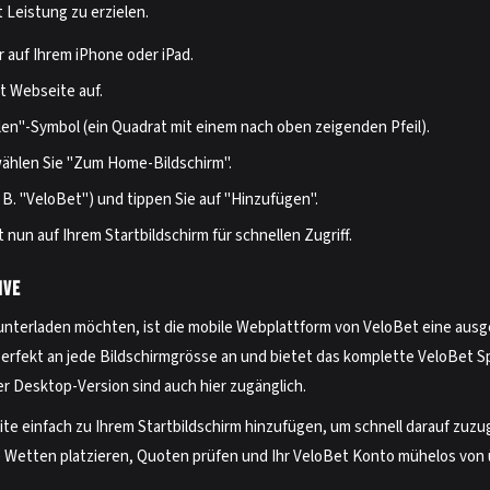
Leistung zu erzielen.
 auf Ihrem iPhone oder iPad.
et Webseite auf.
len"-Symbol (ein Quadrat mit einem nach oben zeigenden Pfeil).
wählen Sie "Zum Home-Bildschirm".
B. "VeloBet") und tippen Sie auf "Hinzufügen".
nun auf Ihrem Startbildschirm für schnellen Zugriff.
IVE
runterladen möchten, ist die mobile Webplattform von VeloBet eine ausge
erfekt an jede Bildschirmgrösse an und bietet das komplette VeloBet Sp
er Desktop-Version sind auch hier zugänglich.
te einfach zu Ihrem Startbildschirm hinzufügen, um schnell darauf zuzug
e Wetten platzieren, Quoten prüfen und Ihr VeloBet Konto mühelos von 