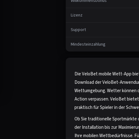
Willkommensbonus
Lizenz
Support
Mindesteinzahlung
Die VeloBet mobile Wett-App biete
Download der VeloBet-Anwendung
Wettumgebung. Wetter können die
Action verpassen. VeloBet bietet
praktisch für Spieler in der Schwe
Ob Sie traditionelle Sportmärkt
der Installation bis zur Maximier
Ihre mobilen Wettbedürfnisse. Fü