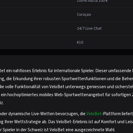
100% hasta 100 €
Curaçao
24/7 Live Chat
€10
t ein nahtloses Erlebnis für internationale Spieler. Dieser umfassende 
, die Erkundung ihrer robusten Sportwettenfunktionen und die Beher
 volle Funktionalität von VeloBet unterwegs geniessen und sicherstel
 ein hochoptimiertes mobiles Web-Sportwettenangebot für sofortigen Zu
iz.
e oder dynamische Live-Wetten bevorzugen, die
VeloBet
-Plattform liefer
ung Ihrer Wettstrategie ab. Das VeloBet-Erlebnis ist auf Komfort und Leis
r Spieler in der Schweiz ist VeloBet eine ausgezeichnete Wahl.