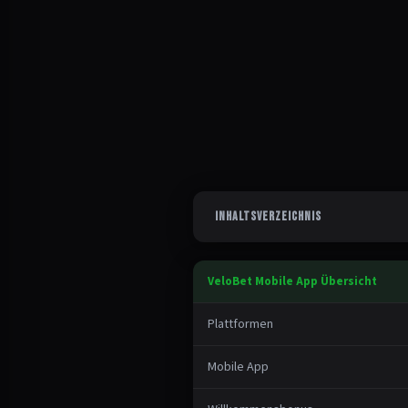
INHALTSVERZEICHNIS
VeloBet Mobile App Übersicht
Plattformen
Mobile App