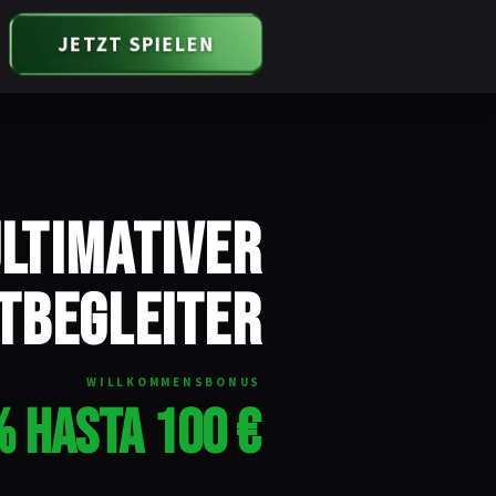
JETZT SPIELEN
LTIMATIVER
TBEGLEITER
WILLKOMMENSBONUS
 hasta 100 €