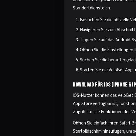
Standortdienste an.
Besuchen Sie die offizielle V
Navigieren Sie zum Abschnitt
Tippen Sie auf das Android-S
Öffnen Sie die Einstellungen I
Suchen Sie die heruntergelade
Starten Sie die VeloBet App u
DOWNLOAD FÜR IOS (IPHONE & IP
iOS-Nutzer können das VeloBet E
App Store verfügbar ist, funktio
Zugriff auf alle Funktionen des 
Öffnen Sie einfach Ihren Safari
Startbildschirm hinzufügen, um sof