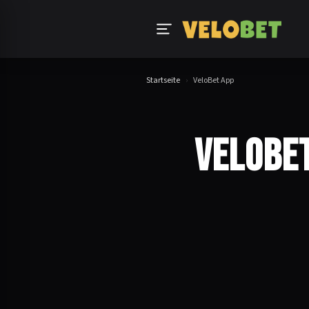
Startseite
›
VeloBet App
VELOBET