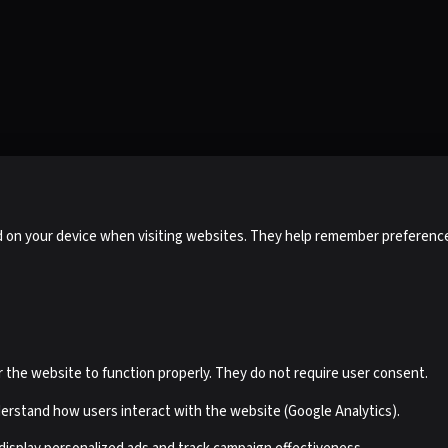
red on your device when visiting websites. They help remember preferen
 the website to function properly. They do not require user consent.
erstand how users interact with the website (Google Analytics).