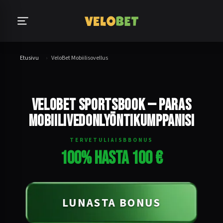
Etusivu
›
VeloBet Mobiilisovellus
VELOBET SPORTSBOOK — PARAS
MOBIILIVEDONLYÖNTIKUMPPANISI
TERVETULIAISBBONUS
100% hasta 100 €
LUNASTA BONUS