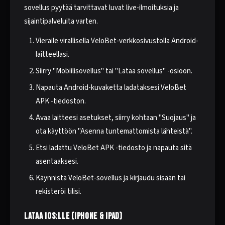
sovellus pyytää tarvittavat luvat live-ilmoituksia ja
sijaintipalveluita varten.
Vieraile virallisella VeloBet-verkkosivustolla Android-
laitteellasi.
Siirry "Mobiilisovellus" tai "Lataa sovellus" -osioon.
Napauta Android-kuvaketta ladataksesi VeloBet
APK -tiedoston.
Avaa laitteesi asetukset, siirry kohtaan "Suojaus" ja
ota käyttöön "Asenna tuntemattomista lähteistä".
Etsi ladattu VeloBet APK -tiedosto ja napauta sitä
asentaaksesi.
Käynnistä VeloBet-sovellus ja kirjaudu sisään tai
rekisteröi tilisi.
LATAA IOS:LLE (IPHONE & IPAD)