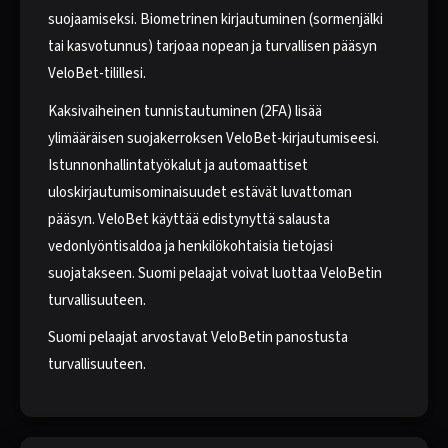
suojaamiseksi. Biometrinen kirjautuminen (sormenjälki
tai kasvotunnus) tarjoaa nopean ja turvallisen pääsyn
VeloBet-tilillesi.
Kaksivaiheinen tunnistautuminen (2FA) lisää
ylimääräisen suojakerroksen VeloBet-kirjautumiseesi.
Istunnonhallintatyökalut ja automaattiset
uloskirjautumisominaisuudet estävät luvattoman
pääsyn. VeloBet käyttää edistynyttä salausta
vedonlyöntisaldoa ja henkilökohtaisia tietojasi
suojatakseen. Suomi pelaajat voivat luottaa VeloBetin
turvallisuuteen.
Suomi pelaajat arvostavat VeloBetin panostusta
turvallisuuteen.