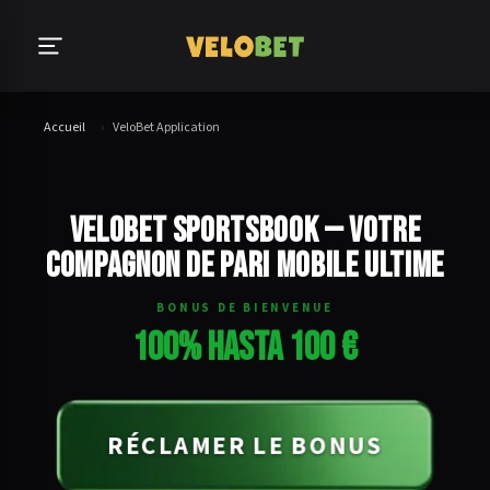
Accueil
›
VeloBet Application
VELOBET SPORTSBOOK — VOTRE
COMPAGNON DE PARI MOBILE ULTIME
BONUS DE BIENVENUE
100% hasta 100 €
RÉCLAMER LE BONUS