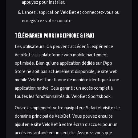
appuyez pour installer.
Lancez l'application VeloBet et connectez-vous ou
enregistrez votre compte.
TÉLÉCHARGER POUR IOS (IPHONE & IPAD)
Les utilisateurs iOS peuvent accéder à l'expérience
VeloBet via la plateforme web mobile hautement
optimisée. Bien qu'une application dédiée sur l'App
Store ne soit pas actuellement disponible, le site web
mobile VeloBet fonctionne de manière identique à une
application native. Cela garantit un accès complet à
toutes les fonctionnalités du VeloBet Sportsbook.
Ouvrez simplement votre navigateur Safari et visitez le
domaine principal de VeloBet. Vous pouvez ensuite
ajouter le site VeloBet à votre écran d'accueil pour un
accès instantané en un seul clic. Assurez-vous que