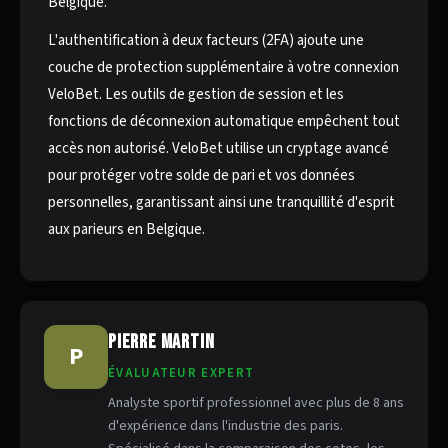
Belgique.
L'authentification à deux facteurs (2FA) ajoute une
couche de protection supplémentaire à votre connexion
VeloBet. Les outils de gestion de session et les
fonctions de déconnexion automatique empêchent tout
accès non autorisé. VeloBet utilise un cryptage avancé
pour protéger votre solde de pari et vos données
personnelles, garantissant ainsi une tranquillité d'esprit
aux parieurs en Belgique.
Pierre Martin
P
ÉVALUATEUR EXPERT
Analyste sportif professionnel avec plus de 8 ans
d'expérience dans l'industrie des paris.