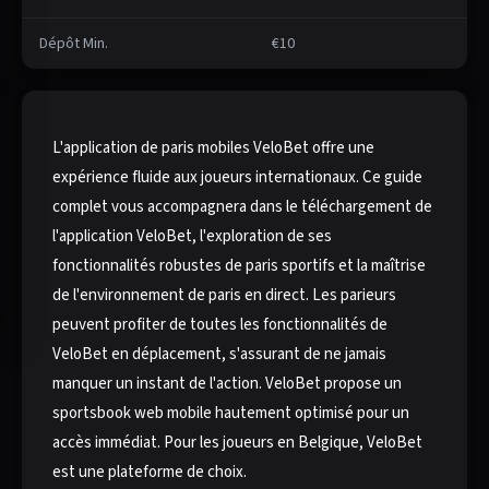
Dépôt Min.
€10
L'application de paris mobiles VeloBet offre une
expérience fluide aux joueurs internationaux. Ce guide
complet vous accompagnera dans le téléchargement de
l'application VeloBet, l'exploration de ses
fonctionnalités robustes de paris sportifs et la maîtrise
de l'environnement de paris en direct. Les parieurs
peuvent profiter de toutes les fonctionnalités de
VeloBet en déplacement, s'assurant de ne jamais
manquer un instant de l'action. VeloBet propose un
sportsbook web mobile hautement optimisé pour un
accès immédiat. Pour les joueurs en Belgique, VeloBet
est une plateforme de choix.