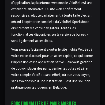
d'application, la plateforme web mobile VeloBet est une
excellente alternative. Ce site web entièrement
responsive s'adapte parfaitement à toute taille d'écran,
offrant l'expérience complète du VeloBet Sportsbook
directement via votre navigateur. Toutes les
fonctionnalités disponibles sur la version de bureau y
sont également accessibles.
Vous pouvez facilement ajouter le site mobile VeloBet à
votre écran d'accueil pour un accès rapide, ce qui donne
l'impression d'une application native. Cela vous garantit
de pouvoir placer des paris, vérifier les cotes et gérer
votre compte VeloBet sans effort, où que vous soyez,
sans avoir besoin d'une installation. C'est une solution
pratique pour les joueurs en Belgique.
FONCTIONNALITÉS DE PARIS MOBILES