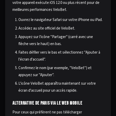
votre appareil exécute iOS 12.0 ou plus récent pour de
meilleures performances VeloBet.
Ouvrez le navigateur Safari sur votre iPhone ou iPad.
Accédez au site officiel de VeloBet.
Appuyez sur l'icône "Partager" (carré avec une
flèche vers le haut) en bas.
Faites défiler vers le bas et sélectionnez "Ajouter à
l'écran d'accueil".
Confirmez le nom (par exemple, "VeloBet") et
appuyez sur "Ajouter".
L'icône VeloBet apparaîtra maintenant sur votre
écran d'accueil pour un accès rapide.
ALTERNATIVE DE PARIS VIA LE WEB MOBILE
Pour ceux qui préfèrent ne pas télécharger