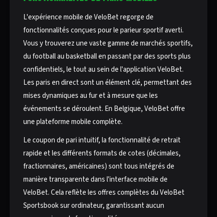
L'expérience mobile de VeloBet regorge de
fonctionnalités conçues pour le parieur sportif averti.
Vous y trouverez une vaste gamme de marchés sportifs,
du football au basketball en passant par des sports plus
confidentiels, le tout au sein de l'application VeloBet.
Les paris en direct sont un élément clé, permettant des
mises dynamiques au fur et à mesure que les
événements se déroulent. En Belgique, VeloBet offre
une plateforme mobile complète.
Le coupon de pari intuitif, la fonctionnalité de retrait
rapide et les différents formats de cotes (décimales,
fractionnaires, américaines) sont tous intégrés de
manière transparente dans l'interface mobile de
VeloBet. Cela reflète les offres complètes du VeloBet
Sportsbook sur ordinateur, garantissant aucun