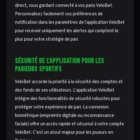
direct, vous gardant connecté à vos paris VeloBet.
Personnalisez facilement vos préférences de
notification dans les paramètres de l'application VeloBet
pour recevoir uniquement les alertes qui comptent le
plus pour votre stratégie de pari.
SÉCURITÉ DE L'APPLICATION POUR LES
PARIEURS SPORTIFS
VeloBet accorde la priorité à la sécurité des comptes et
des fonds de ses utilisateurs. L'application VeloBet
intègre des fonctionnalités de sécurité robustes pour
protéger votre expérience de pari. La connexion
biométrique (empreinte digitale ou reconnaissance
faciale) offre un accès rapide et sécurisé à votre compte
VeloBet. C'est un atout majeur pour les joueurs en