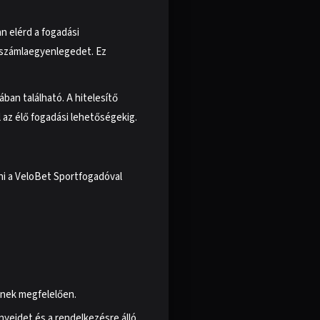
n elérd a fogadási
a számlaegyenlegedet. Ez
ban található. A hitelesítő
az élő fogadási lehetőségekig.
ni a VeloBet Sportfogadóval
ének megfelelően.
nyeidet és a rendelkezésre álló