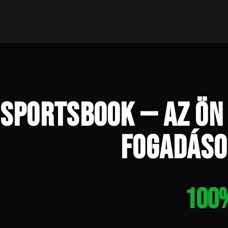
 SPORTSBOOK — AZ ÖN
FOGADÁSO
100%