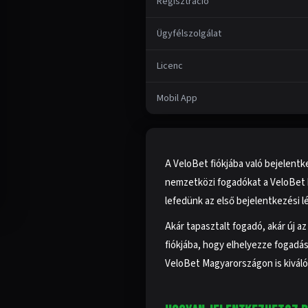
Regisztráció
Ügyfélszolgálat
Licenc
Mobil App
A VeloBet fiókjába való bejelentk
nemzetközi fogadókat a VeloBet 
lefedünk az első bejelentkezési l
Akár tapasztalt fogadó, akár új a
fiókjába, hogy elhelyezze fogad
VeloBet Magyarországon is kiváló