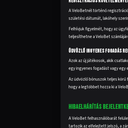
REGISZTRÁCIÓS KÖVETELMÉNYE
A VeloBetnél történő regisztráció
születési dátumát, lakóhely szerin
Felhívjuk figyelmét, hogy az ügy
teljesíthetne a VeloBet számlájár
ÜDVÖZLŐ INGYENES FOGADÁS RE
Azok az új játékosok, akik csatla
egy ingyenes fogadást vagy egy el
Az üdvözlő bónuszok teljes körű f
hogy a legtöbbet hozza ki a Velo
HIBAELHÁRÍTÁS BEJELENTK
A VeloBet felhasználóbarát felül
tartozik az elfelejtett jelszó, a 