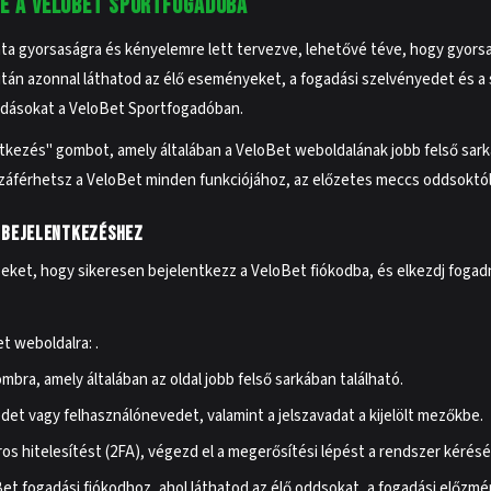
BE A VELOBET SPORTFOGADÓBA
ta gyorsaságra és kényelemre lett tervezve, lehetővé téve, hogy gyorsa
után azonnal láthatod az élő eseményeket, a fogadási szelvényedet és 
gadásokat a VeloBet Sportfogadóban.
tkezés" gombot, amely általában a VeloBet weboldalának jobb felső sarká
áférhetsz a VeloBet minden funkciójához, az előzetes meccs oddsoktól 
 BEJELENTKEZÉSHEZ
ket, hogy sikeresen bejelentkezz a VeloBet fiókodba, és elkezdj fogad
t weboldalra: .
bra, amely általában az oldal jobb felső sarkában található.
medet vagy felhasználónevedet, valamint a jelszavadat a kijelölt mezőkbe.
s hitelesítést (2FA), végezd el a megerősítési lépést a rendszer kérés
t fogadási fiókodhoz, ahol láthatod az élő oddsokat, a fogadási előzmé