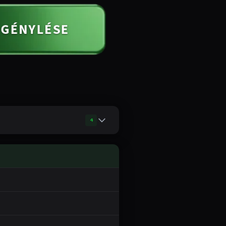
IGÉNYLÉSE
4