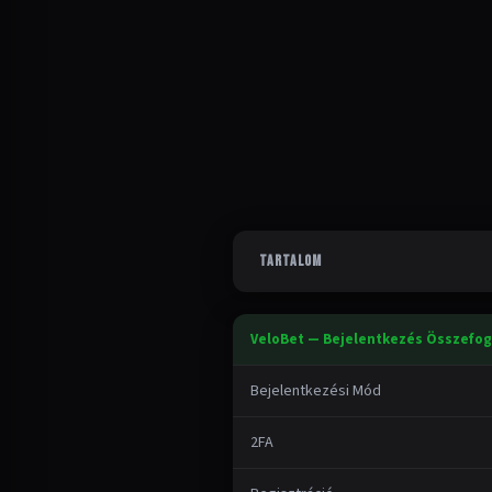
TARTALOM
VeloBet — Bejelentkezés Összefog
Bejelentkezési Mód
2FA