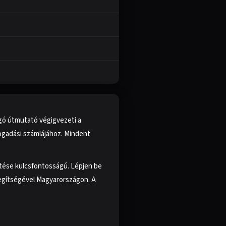
ogó útmutató végigvezeti a
ogadási számlájához. Mindent
tése kulcsfontosságú. Lépjen be
segítségével Magyarországon. A