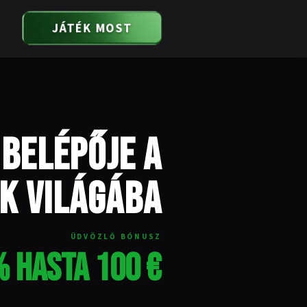
JÁTÉK MOST
 BELÉPŐJE A
K VILÁGÁBA
ÜDVÖZLŐ BÓNUSZ
 hasta 100 €