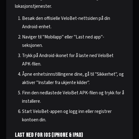
lokasjonstjenester.
Besøk den offisielle VeloBet-nettsiden på din
Android-enhet.
Naviger til "Mobilapp" eller "Last ned app"-
seksjonen.
Trykk på Android-ikonet for å laste ned VeloBet
APK-filen.
Åpne enhetsinnstillingene dine, gå til "Sikkerhet", og
aktiver "Installer fra ukjente kilder".
Finn den nedlastede VeloBet APK-filen og trykk for å
installere.
Start VeloBet-appen og logg inn eller registrer
kontoen din.
LAST NED FOR IOS (IPHONE & IPAD)