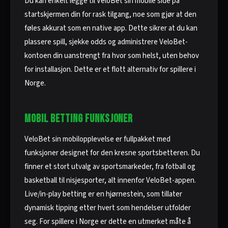
Du kan enkelt legge til VeloBet sin mobile side på
startskjermen din for rask tilgang, noe som gjør at den
føles akkurat som en native app. Dette sikrer at du kan
plassere spill, sjekke odds og administrere VeloBet-
kontoen din uanstrengt fra hvor som helst, uten behov
for installasjon. Dette er et flott alternativ for spillere i
Norge.
MOBIL BETTING FUNKSJONER
VeloBet sin mobilopplevelse er fullpakket med
funksjoner designet for den kresne sportsbetteren. Du
finner et stort utvalg av sportsmarkeder, fra fotball og
basketball til nisjesporter, alt innenfor VeloBet-appen.
Live/in-play betting er en hjørnestein, som tillater
dynamisk tipping etter hvert som hendelser utfolder
seg. For spillere i Norge er dette en utmerket måte å