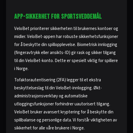
APP-SIKKERHET FOR SPORTSVEDDEMÅL
VeloBet prioriterer sikkerheten til brukernes kontoer og
midler. VeloBet-appen har robuste sikkerhetsfunksjoner
for å beskytte din spillopplevelse. Biometrisk innlogging
(fingeravtrykk eller ansikts-ID) gir rask og sikker tilgang
til din VeloBet-konto. Dette er spesielt viktig for spillere
i Norge.
Tofaktorautentisering (2FA) legger til et ekstra
beskyttelseslag til din VeloBet-innlogging. Økt-
administrasjonsverktøy og automatiske
utloggingsfunksjoner forhindrer uautorisert tilgang.
VeloBet bruker avansert kryptering for å beskytte din
spillbalanse og personlige data. Vi forstår viktigheten av
sikkerhet for alle våre brukere i Norge.