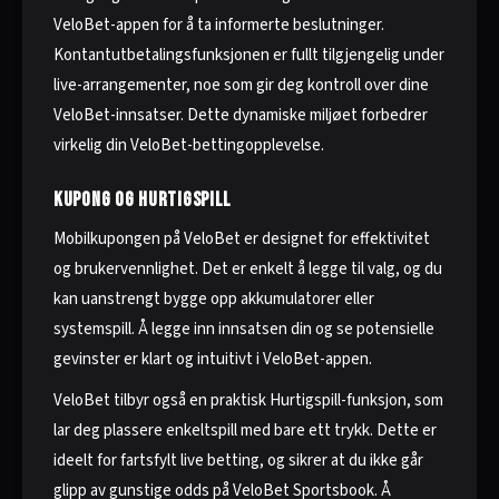
VeloBet-appen for å ta informerte beslutninger.
Kontantutbetalingsfunksjonen er fullt tilgjengelig under
live-arrangementer, noe som gir deg kontroll over dine
VeloBet-innsatser. Dette dynamiske miljøet forbedrer
virkelig din VeloBet-bettingopplevelse.
KUPONG OG HURTIGSPILL
Mobilkupongen på VeloBet er designet for effektivitet
og brukervennlighet. Det er enkelt å legge til valg, og du
kan uanstrengt bygge opp akkumulatorer eller
systemspill. Å legge inn innsatsen din og se potensielle
gevinster er klart og intuitivt i VeloBet-appen.
VeloBet tilbyr også en praktisk Hurtigspill-funksjon, som
lar deg plassere enkeltspill med bare ett trykk. Dette er
ideelt for fartsfylt live betting, og sikrer at du ikke går
glipp av gunstige odds på VeloBet Sportsbook. Å