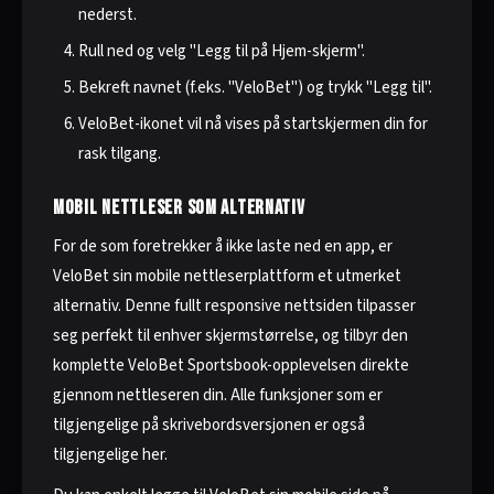
nederst.
Rull ned og velg "Legg til på Hjem-skjerm".
Bekreft navnet (f.eks. "VeloBet") og trykk "Legg til".
VeloBet-ikonet vil nå vises på startskjermen din for
rask tilgang.
MOBIL NETTLESER SOM ALTERNATIV
For de som foretrekker å ikke laste ned en app, er
VeloBet sin mobile nettleserplattform et utmerket
alternativ. Denne fullt responsive nettsiden tilpasser
seg perfekt til enhver skjermstørrelse, og tilbyr den
komplette VeloBet Sportsbook-opplevelsen direkte
gjennom nettleseren din. Alle funksjoner som er
tilgjengelige på skrivebordsversjonen er også
tilgjengelige her.