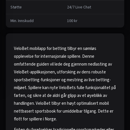
Støtte
24/7 Live Chat
Min. Innskudd
100 kr
VeloBet mobilapp for betting tilbyr en sømløs
opplevelse for internasjonale spillere. Denne
omfattende guiden vil lede deg gjennom nedlasting av
VeloBet-applikasjonen, utforsking av dens robuste
sportsbetting-funksjoner og mestring av live betting-
miljøet. Spillere kan nyte VeloBets fulle funksjonalitet på
farten, og sikre at de aldri går glipp av et øyeblikk av
handlingen. VeloBet tilbyr en høyt optimalisert mobil
nettbasert sportsbook for umiddelbar tilgang. Dette er
flott for spillere i Norge.
Enten du foretrekker tradisjonelle sportsmarkeder eller