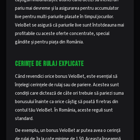
pariu mai devreme și la asigurarea pentru accumulator
live pentru multi-pariurile plasate în timpul jocurilor.
VeloBet se asigură că pariurile live sunt întotdeauna mai
profitabile cu aceste oferte concentrate, special
gândite și pentru piața din România.
CERINȚE DE RULAJ EXPLICATE
Când revendici orice bonus VeloBet, este esențial să
înțelegi cerințele de rulaj sau de pariere. Acestea sunt
condiții care dictează de câte ori trebuie să pariezi suma
bonusului înainte ca orice câștig să poată fi retras din
contul tău VeloBet. În România, aceste reguli sunt
standard.
De exemplu, un bonus VeloBet ar putea avea o cerință
de rulaj de 3x la cote minime de 1.50. Aceasta înseamnă