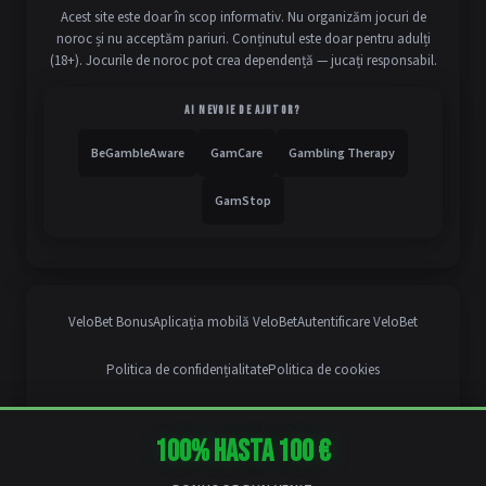
Acest site este doar în scop informativ. Nu organizăm jocuri de
noroc și nu acceptăm pariuri. Conținutul este doar pentru adulți
(18+). Jocurile de noroc pot crea dependență — jucați responsabil.
AI NEVOIE DE AJUTOR?
BeGambleAware
GamCare
Gambling Therapy
GamStop
VeloBet Bonus
Aplicația mobilă VeloBet
Autentificare VeloBet
Politica de confidențialitate
Politica de cookies
© 2026 VeloBet. Toate drepturile rezervate
100% hasta 100 €