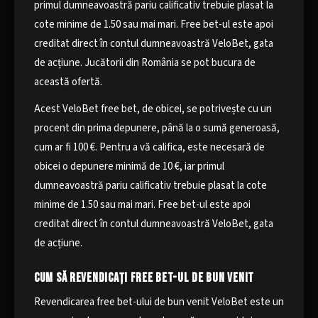
primul dumneavoastră pariu calificativ trebuie plasat la
cote minime de 1.50 sau mai mari. Free bet-ul este apoi
creditat direct în contul dumneavoastră VeloBet, gata
de acțiune. Jucătorii din România se pot bucura de
această ofertă.
Acest VeloBet free bet, de obicei, se potrivește cu un
procent din prima depunere, până la o sumă generoasă,
cum ar fi 100 €. Pentru a vă califica, este necesară de
obicei o depunere minimă de 10 €, iar primul
dumneavoastră pariu calificativ trebuie plasat la cote
minime de 1.50 sau mai mari. Free bet-ul este apoi
creditat direct în contul dumneavoastră VeloBet, gata
de acțiune.
CUM SĂ REVENDICAȚI FREE BET-UL DE BUN VENIT
Revendicarea free bet-ului de bun venit VeloBet este un