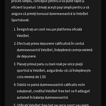
proces simplu, conceput pentru a vă pune rapid și
eficient la pariuri. Urmați acești pași simpli pentru a vă
asigura că primiți bonusul dumneavoastră la VeloBet
Sportsbook:
Înregistrați un cont nou pe platforma oficială
VeloBet.
Efectuați prima depunere calificativă în contul
dumneavoastră VeloBet, îndeplinind cerința minimă
de depunere.
Plasați primul pariu cu bani reali pe orice piață
sportivă la VeloBet, asigurându-vă că îndeplinește
cota minimă de 1.50.
Odată ce pariul dumneavoastră calificativ este
soluționat, creditul VeloBet free bet va fi adăugat
automat în balanța dumneavoastră.
Utilizați VeloBet free bet pe orice sport sau piață