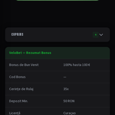
CUPRINS
6
VeloBet — Rezumat Bonus
Bonus de Bun Venit
100% hasta 100 €
Cod Bonus
—
Cerințe de Rulaj
35x
Depozit Min.
50 RON
Licență
Curaçao