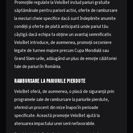
Promoțiile regulate la VeloBet includ pariuri gratuite
săptămânale pentru pariorii activi, oferte de rambursare
la meciuri cheie specifice dacă sunt îndeplinite anumite
condiții și oferte de plată anticipată unde pariul tău
câștigă dacă echipa ta obține un avantaj semnificativ.
VeloBet introduce, de asemenea, promoții sezoniere
legate de turnee majore precum Cupa Mondială sau
Grand Slam-urile, adăugând un plus de emoție călătoriei
tale de pariuri în România.
RAMBURSARE LA PARIURILE PIERDUTE
VeloBet oferă, de asemenea, o plasă de siguranță prin
programele sale de rambursare la pariurile pierdute,
oferind un procent din mize înapoi în perioade
specificate. Această promoție VeloBet ajută la
atenuarea impactului unei serii nefavorabile.