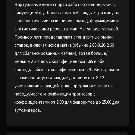
Виртуальные виды спорта работают непрерывно с
симуляцией футбольных матчей каждые три минуты
с реалистичными названиями команд, формациями и
статистическими результатами. Матчи виртуальной
Премьер-лиги представляют стандартные рынки
ставок, включая исход матча (обычно 2.80-3.20-2.60
для сбалансированных матчей), тотал больше/
меньше 2.5 голов с коэффициентом 1.85 и обе
команды забьют с коэффициентом 1.70. Виртуальные
скачки проводятся каждые две минуты с 8-12
участниками в каждой гонке, предлагая ставки на
победу/место и комбинации прогнозов с
коэффициентами от 2.00 для фаворитов до 25.00 для
аутсайдеров.