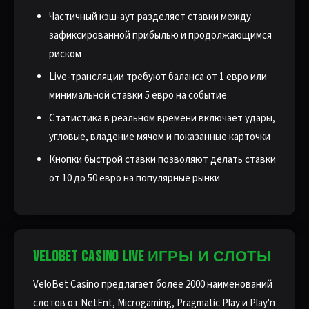
Частичный кэш-аут разделяет ставки между
зафиксированной прибылью и продолжающимся
риском
Live-трансляции требуют баланса от 1 евро или
минимальной ставки 5 евро на событие
Статистика в реальном времени включает удары,
угловые, владение мячом и показанные карточки
Кнопки быстрой ставки позволяют делать ставки
от 10 до 50 евро на популярные рынки
VELOBET CASINO LIVE ИГРЫ И СЛОТЫ
VeloBet Casino предлагает более 2000 наименований
слотов от NetEnt, Microgaming, Pragmatic Play и Play'n