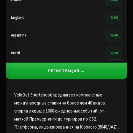
England
5.50
Argentina
6.00
Brazil
6.50
РЕГИСТРАЦИЯ →
VeloBet Sportsbook предлагает комплексные
международные ставки на более чем 40 видов
спорта и свыше 1000 ежедневных событий, от
матчей Премьер-лиги до турниров по CS2.
Платформа, лицензированная на Кюрасао (8048/JAZ),