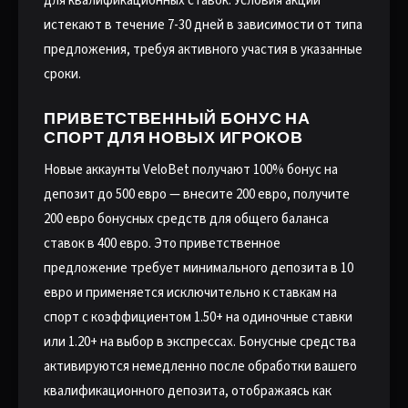
для квалификационных ставок. Условия акций
истекают в течение 7-30 дней в зависимости от типа
предложения, требуя активного участия в указанные
сроки.
ПРИВЕТСТВЕННЫЙ БОНУС НА
СПОРТ ДЛЯ НОВЫХ ИГРОКОВ
Новые аккаунты VeloBet получают 100% бонус на
депозит до 500 евро — внесите 200 евро, получите
200 евро бонусных средств для общего баланса
ставок в 400 евро. Это приветственное
предложение требует минимального депозита в 10
евро и применяется исключительно к ставкам на
спорт с коэффициентом 1.50+ на одиночные ставки
или 1.20+ на выбор в экспрессах. Бонусные средства
активируются немедленно после обработки вашего
квалификационного депозита, отображаясь как