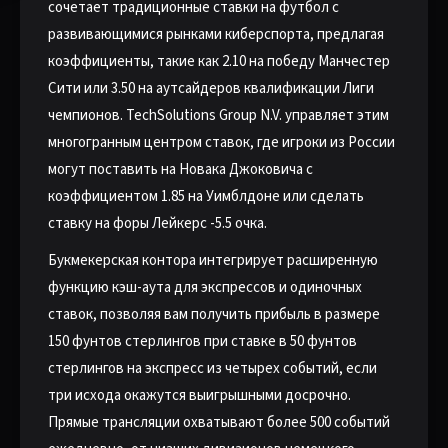
сочетает традиционные ставки на футбол с
развивающимися рынками киберспорта, предлагая
коэффициенты, такие как 2.10 на победу Манчестер
Сити или 3.50 на аутсайдеров квалификации Лиги
чемпионов. TechSolutions Group N.V. управляет этим
многогранным центром ставок, где игроки из России
могут поставить на Новака Джоковича с
коэффициентом 1.85 на Уимблдоне или сделать
ставку на форы Лейкерс -5.5 очка.
Букмекерская контора интегрирует расширенную
функцию кэш-аута для экспрессов и одиночных
ставок, позволяя вам получить прибыль в размере
150 фунтов стерлингов при ставке в 50 фунтов
стерлингов на экспресс из четырех событий, если
три исхода окажутся выигрышными досрочно.
Прямые трансляции охватывают более 500 событий