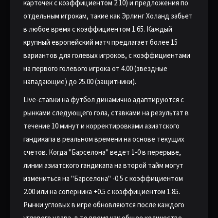
карточек с коэффициентом 2.10) и предложения по
отдельным игрокам, такие как Эрлинг Холанд забьет
в любое время с коэффициентом 1.65. Каждый
крупный европейский матч предлагает более 15
вариантов для голевых игроков, с коэффициентами
на первого голевого игрока от 4.00 (звездные
нападающие) до 25.00 (защитники).
Live-ставки на футбол динамично адаптируются с
рынками следующего гола, ставками на результат в
течение 10 минут и корректировками азиатского
гандикапа в реальном времени на основе текущих
счетов. Когда "Барселона" ведет 1-0 в перерыве,
линии азиатского гандикапа на второй тайм могут
измениться на "Барселона" -0.5 с коэффициентом
2.00 или на соперника +0.5 с коэффициентом 1.85.
Рынки угловых в игре обновляются после каждого