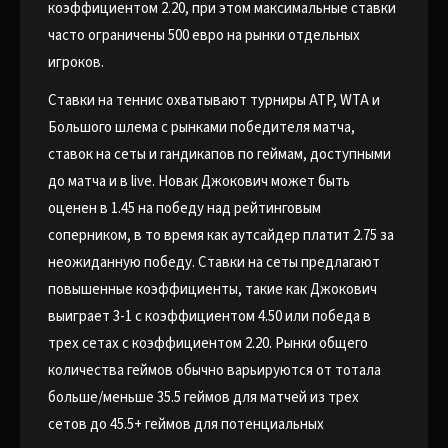
коэффициентом 2.20, при этом максимальные ставки
часто ограничены 500 евро на рынки отдельных
игроков.
Ставки на теннис охватывают турниры ATP, WTA и
Большого шлема с рынками победителя матча,
ставок на сеты и гандикапов по геймам, доступными
до матча и в live. Новак Джокович может быть
оценен в 1.45 на победу над рейтинговым
соперником, в то время как аутсайдер платит 2.75 за
неожиданную победу. Ставки на сеты предлагают
повышенные коэффициенты, такие как Джокович
выиграет 3-1 с коэффициентом 4.50 или победа в
трех сетах с коэффициентом 2.20. Рынки общего
количества геймов обычно варьируются от тотала
больше/меньше 35.5 геймов для матчей из трех
сетов до 45.5+ геймов для потенциальных