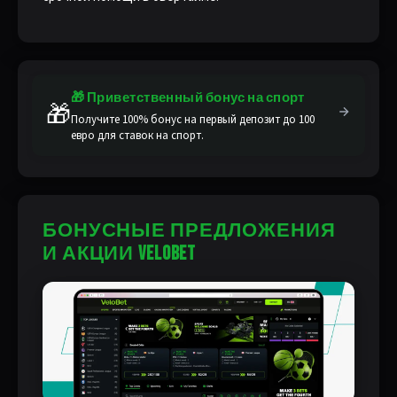
🎁 Приветственный бонус на спорт
🎁
Получите 100% бонус на первый депозит до 100
евро для ставок на спорт.
БОНУСНЫЕ ПРЕДЛОЖЕНИЯ
И АКЦИИ VELOBET