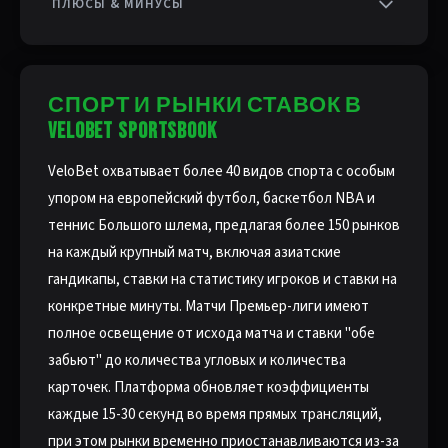
ПЛЮСЫ & МИНУСЫ
ПЛЮСЫ
Широкий выбор видов спорта и рынков ставок
СПОРТ И РЫНКИ СТАВОК В
Конкурентные коэффициенты на основные лиги
VELOBET SPORTSBOOK
Щедрый приветственный бонус для новых игроков
VeloBet охватывает более 40 видов спорта с особым
Быстрая и безопасная обработка платежей
упором на европейский футбол, баскетбол NBA и
Круглосуточная поддержка клиентов через Live Chat
теннис Большого шлема, предлагая более 150 рынков
на каждый крупный матч, включая азиатские
гандикапы, ставки на статистику игроков и ставки на
МИНУСЫ
конкретные минуты. Матчи Премьер-лиги имеют
Нет отдельного мобильного приложения для iOS или
Android
полное освещение от исхода матча и ставки "обе
забьют" до количества угловых и количества
Требования к отыгрышу могут быть высокими для
некоторых бонусов
карточек. Платформа обновляет коэффициенты
Ограниченные возможности прямой трансляции для
каждые 15-30 секунд во время прямых трансляций,
определенных событий
при этом рынки временно приостанавливаются из-за