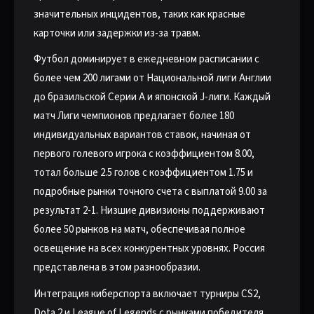
значительных инцидентов, таких как красные
карточки или задержки из-за травм.
Футбол доминирует в ежедневном расписании с
более чем 200 лигами от Национальной лиги Англии
до бразильской Серии А и японской J-лиги. Каждый
матч Лиги чемпионов предлагает более 180
индивидуальных вариантов ставок, начиная от
первого голевого игрока с коэффициентом 8.00,
тотал больше 2.5 голов с коэффициентом 1.75 и
подробные рынки точного счета с выплатой 9.00 за
результат 2-1. Низшие дивизионы поддерживают
более 50 рынков на матч, обеспечивая полное
освещение на всех конкурентных уровнях. Россия
представлена в этом разнообразии.
Интеграция киберспорта включает турниры CS2,
Dota 2 и League of Legends с рынками победителя