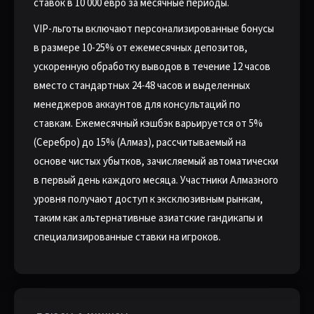
ставок в 10 000 евро за месячные периоды.
VIP-льготы включают персонализированные бонусы
в размере 10-25% от ежемесячных депозитов,
ускоренную обработку выводов в течение 12 часов
вместо стандартных 24-48 часов и выделенных
менеджеров аккаунтов для консультаций по
ставкам. Ежемесячный кэшбэк варьируется от 5%
(Серебро) до 15% (Алмаз), рассчитываемый на
основе чистых убытков, зачисляемый автоматически
в первый день каждого месяца. Участники Алмазного
уровня получают доступ к эксклюзивным рынкам,
таким как альтернативные азиатские гандикапы и
специализированные ставки на игроков.