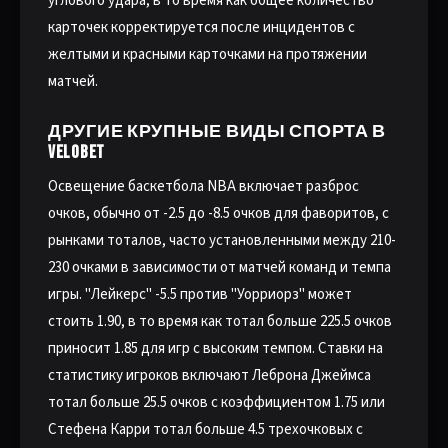
углового удара, в то время как общее количество
карточек корректируется после инцидентов с
желтыми и красными карточками на протяжении
матчей.
ДРУГИЕ КРУПНЫЕ ВИДЫ СПОРТА В
VELOBET
Освещение баскетбола NBA включает разброс
очков, обычно от -2.5 до -8.5 очков для фаворитов, с
рынками тоталов, часто установленными между 210-
230 очками в зависимости от матчей команд и темпа
игры. "Лейкерс" -5.5 против "Уорриорз" может
стоить 1.90, в то время как тотал больше 225.5 очков
приносит 1.85 для игр с высоким темпом. Ставки на
статистику игроков включают Леброна Джеймса
тотал больше 25.5 очков с коэффициентом 1.75 или
Стефена Карри тотал больше 4.5 трехочковых с