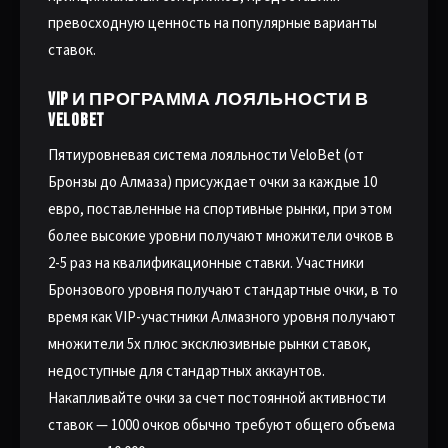
превосходную ценность на популярные варианты
ставок.
VIP И ПРОГРАММА ЛОЯЛЬНОСТИ В
VELOBET
Пятиуровневая система лояльности VeloBet (от
Бронзы до Алмаза) присуждает очки за каждые 10
евро, поставленные на спортивные рынки, при этом
более высокие уровни получают множители очков в
2-5 раз на квалификационные ставки. Участники
Бронзового уровня получают стандартные очки, в то
время как VIP-участники Алмазного уровня получают
множители 5x плюс эксклюзивные рынки ставок,
недоступные для стандартных аккаунтов.
Накапливайте очки за счет постоянной активности
ставок — 1000 очков обычно требуют общего объема