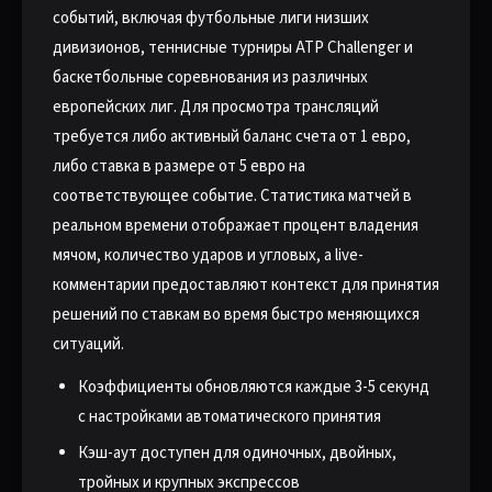
событий, включая футбольные лиги низших
дивизионов, теннисные турниры ATP Challenger и
баскетбольные соревнования из различных
европейских лиг. Для просмотра трансляций
требуется либо активный баланс счета от 1 евро,
либо ставка в размере от 5 евро на
соответствующее событие. Статистика матчей в
реальном времени отображает процент владения
мячом, количество ударов и угловых, а live-
комментарии предоставляют контекст для принятия
решений по ставкам во время быстро меняющихся
ситуаций.
Коэффициенты обновляются каждые 3-5 секунд
с настройками автоматического принятия
Кэш-аут доступен для одиночных, двойных,
тройных и крупных экспрессов