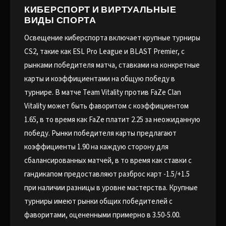
КИБЕРСПОРТ И ВИРТУАЛЬНЫЕ
ВИДЫ СПОРТА
Освещение киберспорта включает крупные турниры
CS2, такие как ESL Pro League и BLAST Premier, с
рынками победителя матча, ставками на конкретные
карты и коэффициентами на общую победу в
турнире. В матче Team Vitality против FaZe Clan
Vitality может быть фаворитом с коэффициентом
1.65, в то время как FaZe платит 2.25 за неожиданную
победу. Рынки победителя карты предлагают
коэффициенты 1.90 на каждую сторону для
сбалансированных матчей, в то время как ставки с
гандикапом предоставляют разброс карт -1.5/+1.5
при наличии разницы в уровне мастерства. Крупные
турниры имеют рынки общих победителей с
фаворитами, оцененными примерно в 3.50-5.00.