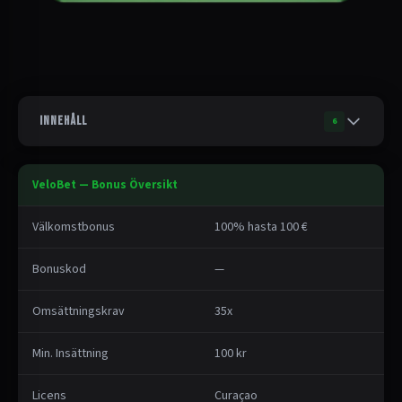
INNEHÅLL
6
VeloBet — Bonus Översikt
Välkomstbonus
100% hasta 100 €
Bonuskod
—
Omsättningskrav
35x
Min. Insättning
100 kr
Licens
Curaçao