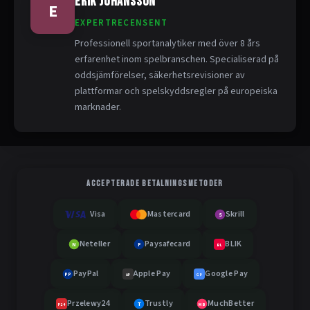
Erik Johansson
E
EXPERTRECENSENT
Professionell sportanalytiker med över 8 års
erfarenhet inom spelbranschen. Specialiserad på
oddsjämförelser, säkerhetsrevisioner av
plattformar och spelskyddsregler på europeiska
marknader.
ACCEPTERADE BETALNINGSMETODER
Visa
Mastercard
Skrill
S
Neteller
Paysafecard
BLIK
N
P
BL
PayPal
Apple Pay
Google Pay
PP
AP
GP
Przelewy24
Trustly
MuchBetter
T
MB
P24