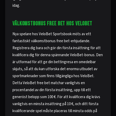
idag.
VÄLKOMSTBONUS FREE BET HOS VELOBET
Nya spelare hos VeloBet Sportsbook möts av ett
fantastiskt välkomstbonus free bet-erbjudande.
Registrera dig bara och gör din första insättning för att
kvalificera dig för denna spännande VeloBet-bonus. Den
är utformad för att ge din bettingresa en omedelbar
skjuts, så att du kan utforska det enorma utbudet av
sportmarknader som finns tillgängliga hos VeloBet.
Detta VeloBet free bet matchar vanligtvis en
procentandel av din första insättning, upp till ett
generöst belopp som 100 €. För att kvalificera dig krävs
vanligtvis en minsta insättning på 10 €, och ditt första
kvalificerande spel måste placeras till minsta odds på