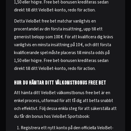
1,50 eller högre. Free bet-bonusen krediteras sedan
direkt till ditt VeloBet-konto, redo för action.
Detta VeloBet free bet matchar vanligtvis en
procentandel av din första insättning, upp till ett
generöst belopp som 100 €. För att kvalificera dig krävs
vanligtvis en minsta insättning på 10 €, och ditt första
kvalificerande spel måste placeras till minsta odds på
1,50 eller högre. Free bet-bonusen krediteras sedan
direkt till ditt VeloBet-konto, redo för action.
HUR DU HÄMTAR DITT VÄLKOMSTBONUS FREE BET
Att hämta ditt VeloBet välkomstbonus free bet är en
enkel process, utformad för att få dig att betta snabbt
och effektivt. Följ dessa enkla steg för att säkerställa att
du får din bonus hos VeloBet Sportsbook:
Registrera ett nytt konto på den officiella VeloBet-