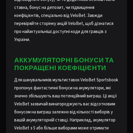
ставка, бонус на депозит, чи підвищення
коефіцієнтів, спеціально від VeloBet. Завжди
перевіряйте сторінку акцій VeloBet, щоб дізнатися
про найактуальніші доступні коди для гравців з
України.
АККУМУЛЯТОРНІ БОНУСИ ТА
ПОКРАЩЕНІ КОЕФІЦІЄНТИ
Для шанувальників мультиставок VeloBet Sportsbook
пропонує фантастичні бонуси на акумулятори, які
значно збільшують ваш потенційний виграш. Ці акції
VeloBet зазвичай винагороджують вас відсотковим
бонусом на виграш залежно від кількості виборів у
вашій акумуляторній ставці. Наприклад, акумулятор
VeloBet з 5 або більше виборами може отримати