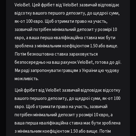
VeloBet. Цей фрібет від VeloBet зазвичай відповідає
відсотку вашого першого депозиту, до щедрої суми,
як-от 100 євро. Щоб отримати право на участь,
зазвичай потрібен мінімальний депозит у розмірі 10
євро, а ваша перша кваліфікаційна ставка має бути
зроблена з мінімальним коефіцієнтом 1.50 або вище.
Потім безкоштовна ставка зараховується
безпосередньо на ваш рахунок VeloBet, готова до дії.
Ми раді запропонувати гравцям з України цю чудову
можливість.
Цей фрібет від VeloBet зазвичай відповідає відсотку
вашого першого депозиту, до щедрої суми, як-от 100
євро. Щоб отримати право на участь, зазвичай
потрібен мінімальний депозит у розмірі 10 євро, а
ваша перша кваліфікаційна ставка має бути зроблена
з мінімальним коефіцієнтом 1.50 або вище. Потім