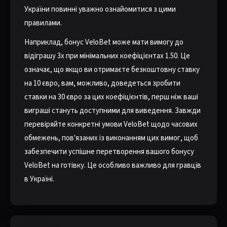
України повинні уважно ознайомитися з цими
правилами.
Наприклад, бонус VeloBet може мати вимогу до
відіграшу 3x при мінімальних коефіцієнтах 1.50. Це
означає, що якщо ви отримаєте безкоштовну ставку
на 10 євро, вам, можливо, доведеться зробити
ставки на 30 євро за цих коефіцієнтів, перш ніж ваші
виграші стануть доступними для виведення. Завжди
перевіряйте конкретні умови VeloBet щодо часових
обмежень, пов'язаних із виконанням цих вимог, щоб
забезпечити успішне перетворення вашого бонусу
VeloBet на готівку. Це особливо важливо для гравців
в Україні.