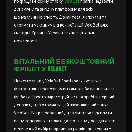
покращити кожну ставку.
VeloBet
прагне надавати
динамічну та вигідну платформу для всіх
шанувальників спорту. Дізнайтеся, як почати та
отримати максимум від кожної акції VeloBet вже
сьогодні. Гравці з України точно оцінять ці
можливості.
ВІТАЛЬНИЙ БЕЗКОШТОВНИЙ
ФРІБЕТ У VELOBET
Нових гравців у VeloBet Sportsbook зустрічає
фантастична пропозиція вітального безкоштовного
фрібету. Просто зареєструйтеся та зробіть перший
депозит, щоб отримати цей захоплюючий бонус
VeloBet. Він розроблений, щоб миттєво підсилити
вашу подорож у ставках, дозволяючи досліджувати
величезний вибір спортивних ринків, доступних у