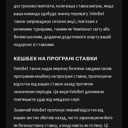
дострокової виплати, коли ваша ставка виграє, якщо
ваша команда здобуде значну перевагу. VeloBet
також запроваджує сезонні акції, пов'язані з
великими турнірами, такими як Чемпіонат світу або
Великі шоломи, додаючи додаткового азарту вашій
подорожі зі ставками.
КЕШБЕК НА ПРОГРАНІ СТАВКИ
VeloBet також надає мережу безпеки завдяки своїм
програмам кешбеку на програні ставки, пропонуючи
відсоток від ваших ставок назад протягом
зазначених періодів. Ця акція VeloBet допомагає
пом'якшити удар від невдалої серії.
Зазвичай VeloBet пропонує певний відсоток від
ваших чистих збитків назад, часто зараховуючи його
як безкоштовну ставку, а іноді навіть як готівку. Ці