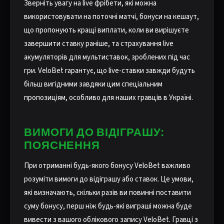
Зверніть увагу на live фрібети, які можна
використовувати на поточні матчі, бонуси на кешаут,
що пропонують кращі виплати, коли ви вирішуєте
завершити ставку раніше, та страхування live
акумуляторів для мультиставок, зроблених під час
гри. VeloBet гарантує, що live-ставки завжди будуть
більш вигідними завдяки цим спеціальним
пропозиціям, особливо для наших гравців в Україні.
ВИМОГИ ДО ВІДІГРАШУ:
ПОЯСНЕННЯ
При отриманні будь-якого бонусу VeloBet важливо
розуміти вимоги до відіграшу або ставок. Це умови,
які визначають, скільки разів ви повинні поставити
суму бонусу, перш ніж будь-які виграші можна буде
вивести з вашого облікового запису VeloBet. Гравці з