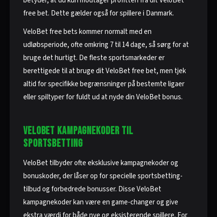
betyder, at du kun modtager profitten fra dit VeloBet
free bet. Dette gælder også for spillere i Danmark.
VeloBet free bets kommer normalt med en
udløbsperiode, ofte omkring 7 til 14 dage, så sørg for at
bruge det hurtigt. De fleste sportsmarkeder er
berettigede til at bruge dit VeloBet free bet, men tjek
altid for specifikke begrænsninger på bestemte ligaer
eller spiltyper for fuldt ud at nyde din VeloBet bonus.
VELOBET KAMPAGNEKODER TIL
SPORTSBETTING
VeloBet tilbyder ofte eksklusive kampagnekoder og
bonuskoder, der låser op for specielle sportsbetting-
tilbud og forbedrede bonusser. Disse VeloBet
kampagnekoder kan være en game-changer og give
ekstra værdi for både nye og eksisterende spillere. For