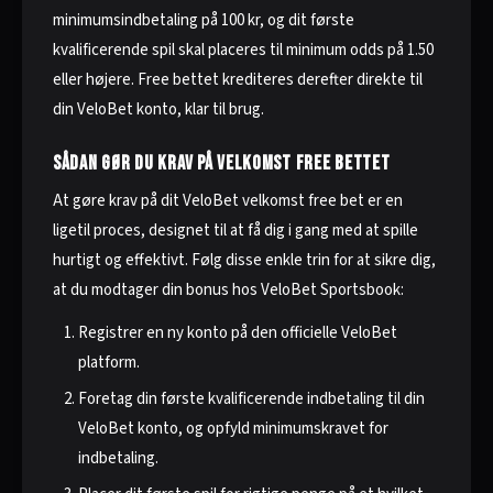
minimumsindbetaling på 100 kr, og dit første
kvalificerende spil skal placeres til minimum odds på 1.50
eller højere. Free bettet krediteres derefter direkte til
din VeloBet konto, klar til brug.
SÅDAN GØR DU KRAV PÅ VELKOMST FREE BETTET
At gøre krav på dit VeloBet velkomst free bet er en
ligetil proces, designet til at få dig i gang med at spille
hurtigt og effektivt. Følg disse enkle trin for at sikre dig,
at du modtager din bonus hos VeloBet Sportsbook:
Registrer en ny konto på den officielle VeloBet
platform.
Foretag din første kvalificerende indbetaling til din
VeloBet konto, og opfyld minimumskravet for
indbetaling.