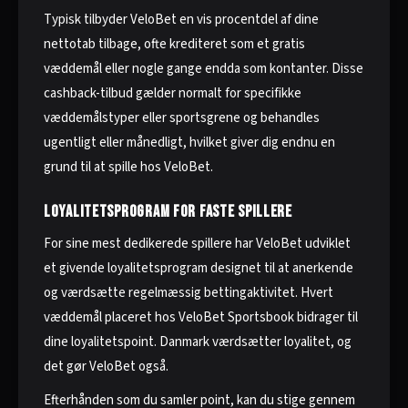
Typisk tilbyder VeloBet en vis procentdel af dine
nettotab tilbage, ofte krediteret som et gratis
væddemål eller nogle gange endda som kontanter. Disse
cashback-tilbud gælder normalt for specifikke
væddemålstyper eller sportsgrene og behandles
ugentligt eller månedligt, hvilket giver dig endnu en
grund til at spille hos VeloBet.
LOYALITETSPROGRAM FOR FASTE SPILLERE
For sine mest dedikerede spillere har VeloBet udviklet
et givende loyalitetsprogram designet til at anerkende
og værdsætte regelmæssig bettingaktivitet. Hvert
væddemål placeret hos VeloBet Sportsbook bidrager til
dine loyalitetspoint. Danmark værdsætter loyalitet, og
det gør VeloBet også.
Efterhånden som du samler point, kan du stige gennem