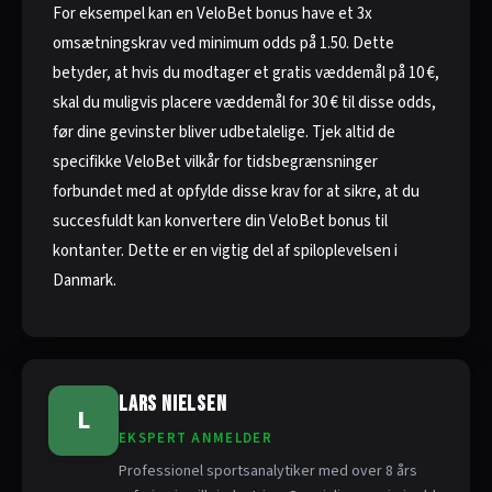
For eksempel kan en VeloBet bonus have et 3x
omsætningskrav ved minimum odds på 1.50. Dette
betyder, at hvis du modtager et gratis væddemål på 10 €,
skal du muligvis placere væddemål for 30 € til disse odds,
før dine gevinster bliver udbetalelige. Tjek altid de
specifikke VeloBet vilkår for tidsbegrænsninger
forbundet med at opfylde disse krav for at sikre, at du
succesfuldt kan konvertere din VeloBet bonus til
kontanter. Dette er en vigtig del af spiloplevelsen i
Danmark.
Lars Nielsen
L
EKSPERT ANMELDER
Professionel sportsanalytiker med over 8 års