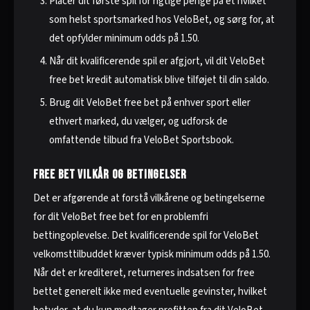
Placer dit første spil for rigtige penge på et hvilket
som helst sportsmarked hos VeloBet, og sørg for, at
det opfylder minimum odds på 1.50.
Når dit kvalificerende spil er afgjort, vil dit VeloBet
free bet kredit automatisk blive tilføjet til din saldo.
Brug dit VeloBet free bet på enhver sport eller
ethvert marked, du vælger, og udforsk de
omfattende tilbud fra VeloBet Sportsbook.
FREE BET VILKÅR OG BETINGELSER
Det er afgørende at forstå vilkårene og betingelserne
for dit VeloBet free bet for en problemfri
bettingoplevelse. Det kvalificerende spil for VeloBet
velkomsttilbuddet kræver typisk minimum odds på 1.50.
Når det er krediteret, returneres indsatsen for free
bettet generelt ikke med eventuelle gevinster, hvilket