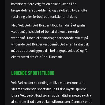
kombinere flere valg fra en enkelt kamp til ét
brugerdefineret væddemål, og VeloBet tilbyder ofte
forsikring eller forbedrede funktioner til dem.
Med VeloBets Bet Builder tilbud kan du få et gratis
væddemål, hvis blot ét ben af dit kombinerede
væddemål taber, eller modtage forbedrede afkast på
vindende Bet Builder væddemål. Det er en fantastisk
måde at personliggøre din bettingoplevelse på og få
ekstra værdi fra VeloBet i Danmark.
LØBENDE SPORTSTILBUD
VeloBet holder spændingen i live med en konstant
strøm af løbende sportstilbud til sine loyale spillere.
Disse VeloBet-tilbud sikrer, at der altid er noget ekstra
at se frem til ud over velkomstbonussen. Danmark er et