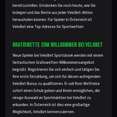
bereitzustellen. Entdecken Sie noch heute, wie Sie
loslegen und das Beste aus jeder VeloBet-Aktion
herausholen können. Für Spieler in Österreich ist
VeloBet eine Top-Adresse für Sportwetten.
GRATISWETTE ZUM WILLKOMMEN BEI VELOBET
Neue Spieler bei VeloBet Sportsbook werden mit einem
fantastischen Gratiswetten-Willkommensangebot
begrüßt. Registrieren Sie sich einfach und tätigen Sie
Ihre erste Einzahlung, um sich für diesen aufregenden
VeloBet Bonus zu qualifizieren. Er soll Ihrer Wettreise
sofort einen Schub geben und Ihnen ermöglichen, die
riesige Auswahl an Sportmärkten bei VeloBet zu
erkunden. In Österreich ist dies eine großartige
Möglichkeit, VeloBet kennenzulernen.