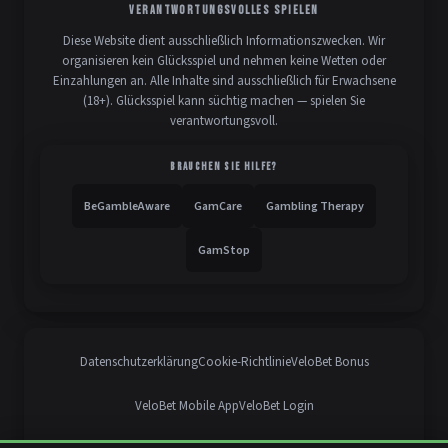
VERANTWORTUNGSVOLLES SPIELEN
Diese Website dient ausschließlich Informationszwecken. Wir
organisieren kein Glücksspiel und nehmen keine Wetten oder
Einzahlungen an. Alle Inhalte sind ausschließlich für Erwachsene
(18+). Glücksspiel kann süchtig machen — spielen Sie
verantwortungsvoll.
BRAUCHEN SIE HILFE?
BeGambleAware
GamCare
Gambling Therapy
GamStop
Datenschutzerklärung
Cookie-Richtlinie
VeloBet Bonus
VeloBet Mobile App
VeloBet Login