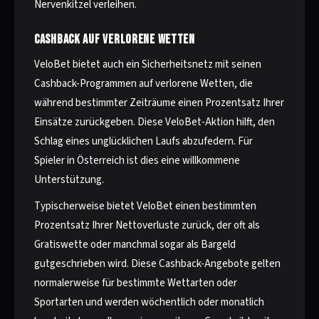
Nervenkitzel verleihen.
CASHBACK AUF VERLORENE WETTEN
VeloBet bietet auch ein Sicherheitsnetz mit seinen
Cashback-Programmen auf verlorene Wetten, die
während bestimmter Zeiträume einen Prozentsatz Ihrer
Einsätze zurückgeben. Diese VeloBet-Aktion hilft, den
Schlag eines unglücklichen Laufs abzufedern. Für
Spieler in Österreich ist dies eine willkommene
Unterstützung.
Typischerweise bietet VeloBet einen bestimmten
Prozentsatz Ihrer Nettoverluste zurück, der oft als
Gratiswette oder manchmal sogar als Bargeld
gutgeschrieben wird. Diese Cashback-Angebote gelten
normalerweise für bestimmte Wettarten oder
Sportarten und werden wöchentlich oder monatlich