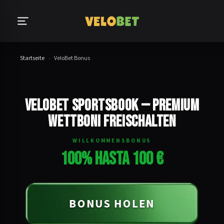
Startseite
›
VeloBet Bonus
VELOBET SPORTSBOOK — PREMIUM
WETTBONI FREISCHALTEN
WILLKOMMENSBONUS
100% hasta 100 €
BONUS HOLEN