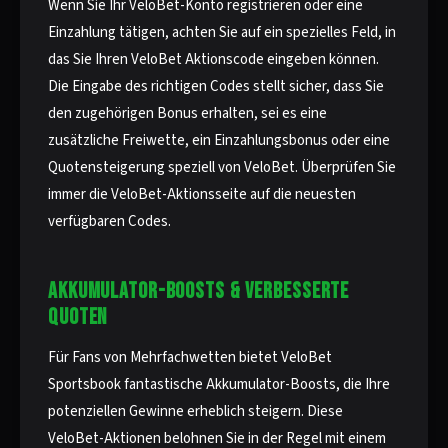
Wenn Sie Ihr VeloBet-Konto registrieren oder eine
Einzahlung tätigen, achten Sie auf ein spezielles Feld, in
das Sie Ihren VeloBet Aktionscode eingeben können.
Die Eingabe des richtigen Codes stellt sicher, dass Sie
den zugehörigen Bonus erhalten, sei es eine
zusätzliche Freiwette, ein Einzahlungsbonus oder eine
Quotensteigerung speziell von VeloBet. Überprüfen Sie
immer die VeloBet-Aktionsseite auf die neuesten
verfügbaren Codes.
AKKUMULATOR-BOOSTS & VERBESSERTE
QUOTEN
Für Fans von Mehrfachwetten bietet VeloBet
Sportsbook fantastische Akkumulator-Boosts, die Ihre
potenziellen Gewinne erheblich steigern. Diese
VeloBet-Aktionen belohnen Sie in der Regel mit einem