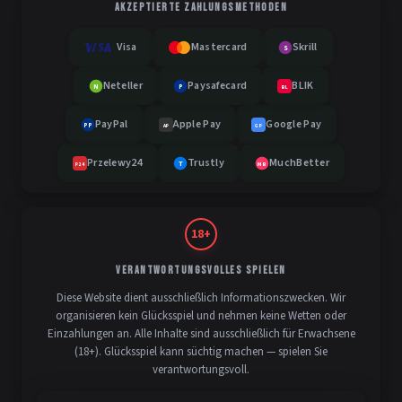
AKZEPTIERTE ZAHLUNGSMETHODEN
Visa
Mastercard
Skrill
S
Neteller
Paysafecard
BLIK
N
P
BL
PayPal
Apple Pay
Google Pay
PP
AP
GP
Przelewy24
Trustly
MuchBetter
T
MB
P24
18+
VERANTWORTUNGSVOLLES SPIELEN
Diese Website dient ausschließlich Informationszwecken. Wir
organisieren kein Glücksspiel und nehmen keine Wetten oder
Einzahlungen an. Alle Inhalte sind ausschließlich für Erwachsene
(18+). Glücksspiel kann süchtig machen — spielen Sie
verantwortungsvoll.