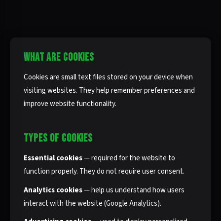
WHAT ARE COOKIES
Cookies are small text files stored on your device when
visiting websites. They help remember preferences and
improve website functionality.
TYPES OF COOKIES
Essential cookies
— required for the website to
function properly. They do not require user consent.
Analytics cookies
— help us understand how users
interact with the website (Google Analytics).