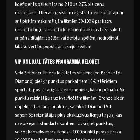
koeficients palielināts no 2.10 uz 2.75. Šie cenu
uzlabojumi attiecas uz visiem reģistrētajiem spēlētājiem
ar tipiskām maksimālajām likmēm 50-100 € par katru
uzlaboto tirgu. Uzlaboto koeficientu akcijas bieži sakrīt
ar pārraidītajām spēlēm vai derbiju spēlēm, nodrošinot
labāku vērtību populārām likmju izvēlēm.
VIP UN LOJALITĀTES PROGRAMMA VELOBET
VeloBet piecu līmeņu lojalitātes sistēma (no Bronze līdz
Diamond) piešķir punktus par katriem 10 € iztērētiem
sporta tirgos, ar augstākiem līmeņiem, kas nopelna 2x-5x
punktu reizinātājus uz kvalificētām likmēm. Bronze biedri
nopelna standarta punktus, savukārt Diamond VIP
saņem 5x reizinātājus plus ekskluzīvus likmju tirgus, kas
nav pieejami standarta kontiem. Uzkrājiet punktus,
veicot konsekventas likmes – 1000 punkti parasti prasa