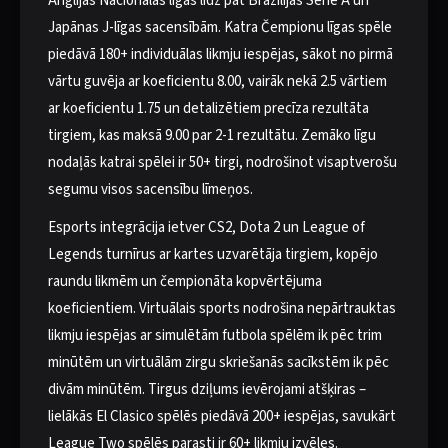
Anglijas Nacionālās līgas līdz pat Brazīlijas Serie A un
Japānas J-līgas sacensībām. Katra Čempionu līgas spēle
piedāvā 180+ individuālas likmju iespējas, sākot no pirmā
vārtu guvēja ar koeficientu 8.00, vairāk nekā 2.5 vārtiem
ar koeficientu 1.75 un detalizētiem precīza rezultāta
tirgiem, kas maksā 9.00 par 2-1 rezultātu. Zemāko līgu
nodaļās katrai spēlei ir 50+ tirgi, nodrošinot visaptverošu
segumu visos sacensību līmeņos.
Esports integrācija ietver CS2, Dota 2 un League of
Legends turnīrus ar kartes uzvarētāja tirgiem, kopējo
raundu likmēm un čempionāta kopvērtējuma
koeficientiem. Virtuālais sports nodrošina nepārtrauktas
likmju iespējas ar simulētām futbola spēlēm ik pēc trim
minūtēm un virtuālām zirgu skriešanās sacīkstēm ik pēc
divām minūtēm. Tirgus dziļums ievērojami atšķiras –
lielākās El Clasico spēlēs piedāvā 200+ iespējas, savukārt
League Two spēlēs parasti ir 60+ likmju izvēles.