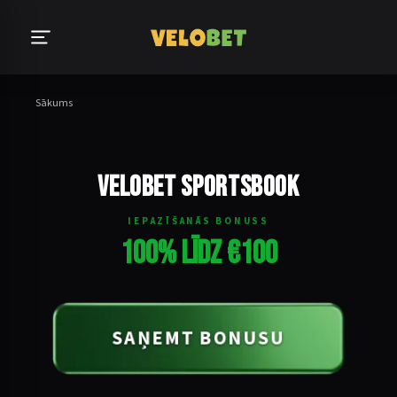
Sākums
VELOBET SPORTSBOOK
IEPAZĪŠANĀS BONUSS
100% līdz €100
SAŅEMT BONUSU