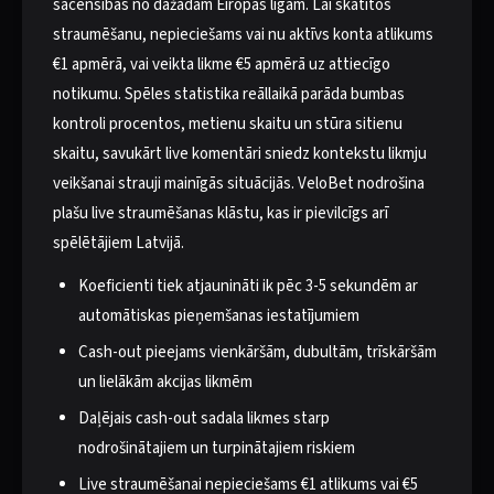
sacensības no dažādām Eiropas līgām. Lai skatītos
straumēšanu, nepieciešams vai nu aktīvs konta atlikums
€1 apmērā, vai veikta likme €5 apmērā uz attiecīgo
notikumu. Spēles statistika reāllaikā parāda bumbas
kontroli procentos, metienu skaitu un stūra sitienu
skaitu, savukārt live komentāri sniedz kontekstu likmju
veikšanai strauji mainīgās situācijās. VeloBet nodrošina
plašu live straumēšanas klāstu, kas ir pievilcīgs arī
spēlētājiem Latvijā.
Koeficienti tiek atjaunināti ik pēc 3-5 sekundēm ar
automātiskas pieņemšanas iestatījumiem
Cash-out pieejams vienkāršām, dubultām, trīskāršām
un lielākām akcijas likmēm
Daļējais cash-out sadala likmes starp
nodrošinātajiem un turpinātajiem riskiem
Live straumēšanai nepieciešams €1 atlikums vai €5