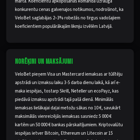
martā. Koeficientu apkopošanas komanda uzrauga
konkurentu cenas galvenajos notikumos, nodrošinot, ka
VeloBet saglabājas 2–3% robežās no tirgus vadošajiem
koeficientiem populārākajām likmju izvēlēm Latvijā.
NORĒĶINI UN MAKSĀJUMI
VeloBet pieņem Visa un Mastercard iemaksas ar tūlītēju
apstrādi un izmaksu laiku 3-5 darba dienu laikā, kā arī e-
maka iespējas, tostarp Skrill, Neteller un ecoPayz, kas
piedāvā izmaksu apstrādi tajā pašā dienā. Minimālās
iemaksas lielākajai daļai metožu sākas no 10 €, savukārt
maksimālās vienreizējās iemaksas sasniedz 5 000 €
kartēm un 50 000 € bankas pārskaitījumiem. Kriptovalūtu
iespējas ietver Bitcoin, Ethereum un Litecoin ar 15