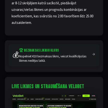
ar 8-12 skrējējiem katrā sacīkstē, piedāvājot
uzvaras/vietas likmes un prognožu kombinācijas ar
koeficientiem, kas svārstās no 2.00 favorītiem līdz 25.00
autsaideriem.
🏆 Bezmaksas likmju klubs
💰
Nopelniet €10 bezmaksas likmi, veicot kvalificējošas
likmes nedēļas laikā.
LIVE LIKMES UN STRAUMĒŠANA VELOBET