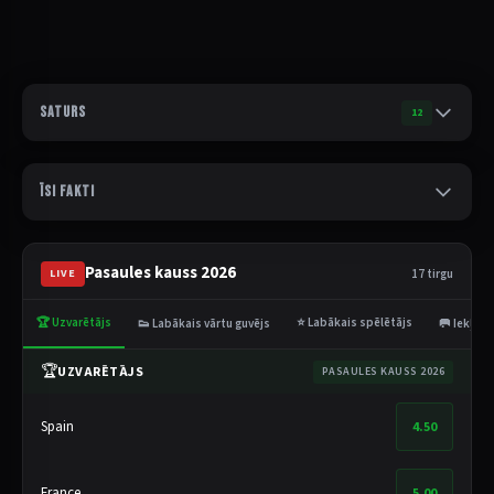
SATURS
12
ĪSI FAKTI
Pasaules kauss 2026
LIVE
17 tirgu
🏆 Uzvarētājs
⭐ Labākais spēlētājs
👟 Labākais vārtu guvējs
🥅 Iekļūt f
🏆
UZVARĒTĀJS
PASAULES KAUSS 2026
Spain
4.50
France
5.00