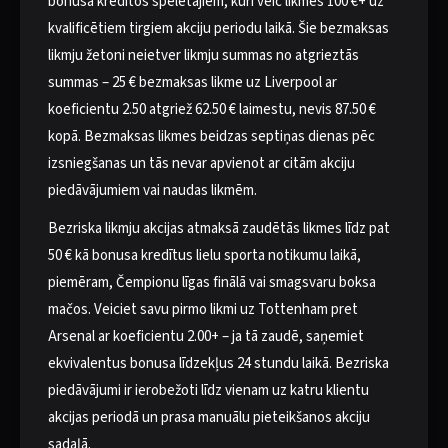
bonusa kredītos spēlētājiem, kuri veic likmes 100 €+ uz
kvalificētiem tirgiem akciju periodu laikā. Šie bezmaksas
likmju žetoni neietver likmju summas no atgrieztās
summas – 25 € bezmaksas likme uz Liverpool ar
koeficientu 2.50 atgriež 62.50 € laimestu, nevis 87.50 €
kopā. Bezmaksas likmes beidzas septiņas dienas pēc
izsniegšanas un tās nevar apvienot ar citām akciju
piedāvājumiem vai naudas likmēm.
Bezriska likmju akcijas atmaksā zaudētās likmes līdz pat
50 € kā bonusa kredītus lielu sporta notikumu laikā,
piemēram, Čempionu līgas finālā vai smagsvaru boksa
mačos. Veiciet savu pirmo likmi uz Tottenham pret
Arsenal ar koeficientu 2.00+ – ja tā zaudē, saņemiet
ekvivalentus bonusa līdzekļus 24 stundu laikā. Bezriska
piedāvājumi ir ierobežoti līdz vienam uz katru klientu
akcijas periodā un prasa manuālu pieteikšanos akciju
sadaļā.