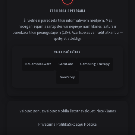
ATBILDĪGA SPĒLĒŠANA
Šī vietne ir paredzēta tikai informatīviem mērķiem. Mēs
neorganizējam azartspēles vai nepieņemam likmes. Saturs ir
paredzēts tikai pieaugušajiem (18+). Azartspēles var radīt atkarību —
spēlējiet atbildīgi.
VAJAG PALĪDZĪBU?
BeGambleAware
GamCare
Gambling Therapy
GamStop
VeloBet Bonuss
VeloBet Mobilā lietotne
VeloBet Pieteikšanās
Privātuma Politika
Sīkdatņu Politika