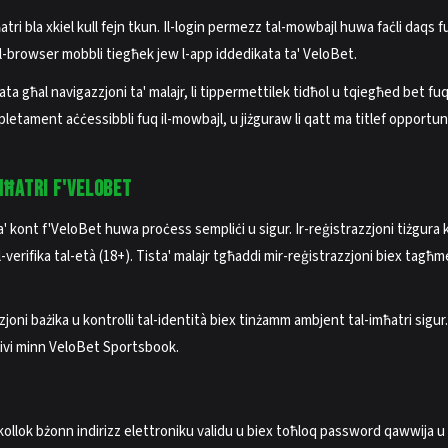
ħatri bla xkiel kull fejn tkun. Il-login permezz tal-mowbajl huwa faċli daqs 
-browser mobbli tiegħek jew l-app iddedikata ta' VeloBet.
ta għal navigazzjoni ta' malajr, li tippermettilek tidħol u tqiegħed bet fuq l
letament aċċessibbli fuq il-mowbajl, u jiżguraw li qatt ma titlef opportu
MĦATRI F'VELOBET
ta' kont f'VeloBet huwa proċess sempliċi u sigur. Ir-reġistrazzjoni tiżgur
 il-verifika tal-età (18+). Tista' malajr tgħaddi mir-reġistrazzjoni biex tag
zjoni bażika u kontrolli tal-identità biex tinżamm ambjent tal-imħatri sigur. 
rtivi minn VeloBet Sportsbook.
ikollok bżonn indirizz elettroniku validu u biex toħloq password qawwija u 