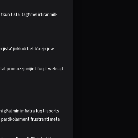
un tista' tagħmel irtirar mill-
jista' jinkludi bet b'xejn jew
 tal-promozzjonijiet fuq il-websajt
ni għal min imħatra fuq l-isports
u partikolarment frustranti meta