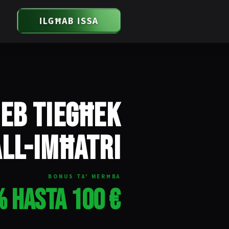
ILGĦAB ISSA
IEB TIEGĦEK
LL-IMĦATRI
BONUS TA' MERĦBA
 hasta 100 €