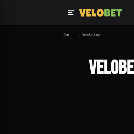
Dar
›
VeloBet Login
VELOBE