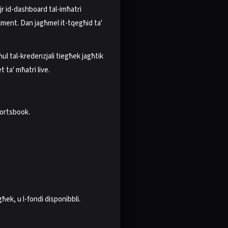
ajr id-dashboard tal-imħatri
ċilment. Dan jagħmel it-tqegħid ta'
ħul tal-kredenzjali tiegħek jagħtik
 ta' mħatri live.
portsbook.
għek, u l-fondi disponibbli.