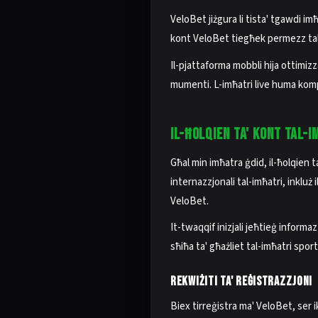
VeloBet jiżgura li tista' tgawdi im
kont VeloBet tiegħek permezz tal
Il-pjattaforma mobbli hija ottimizza
mumenti. L-imħatri live huma komp
IL-ĦOLQIEN TA' KONT TAL-I
Għal min imħatra ġdid, il-ħolqien 
internazzjonali tal-imħatri, inkluż
VeloBet.
It-twaqqif inizjali jeħtieġ informaz
sħiħa ta' għażliet tal-imħatri spo
REKWIŻITI TA' REĠISTRAZZJONI
Biex tirreġistra ma' VeloBet, ser 