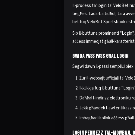
Il-proċess ta' login ta' VeloBet hu
tiegħek. Ladarba tidħol, tara avven
bet fuq VeloBet Sportsbook estr
Sib il-buttuna prominenti "Login", 
aċċess immedjat għall-karatteristiċ
GWIDA PASS PASS GĦAL LOGIN
Segwi dawn il-passi sempliċi biex
Żur il-websajt uffiċjali ta' Velo
Ikklikkja fuq il-buttuna "Login
Daħħal l-indirizz elettroniku
Jekk għandek l-awtentikazzjoni 
Imbagħad ikollok aċċess għall-ko
LOGIN PERMEZZ TAL-MOWBAJL G