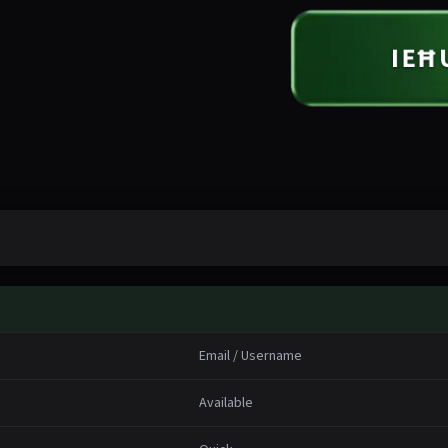
IEĦ
Email / Username
Available