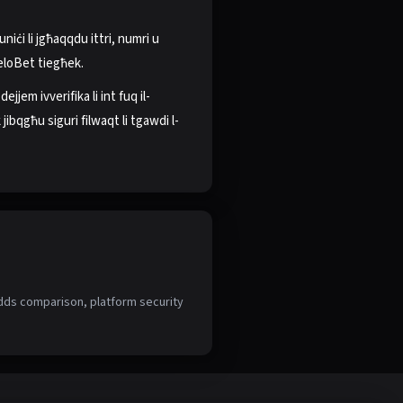
ċi li jgħaqqdu ittri, numri u
VeloBet tiegħek.
jem ivverifika li int fuq il-
jibqgħu siguri filwaqt li tgawdi l-
 odds comparison, platform security