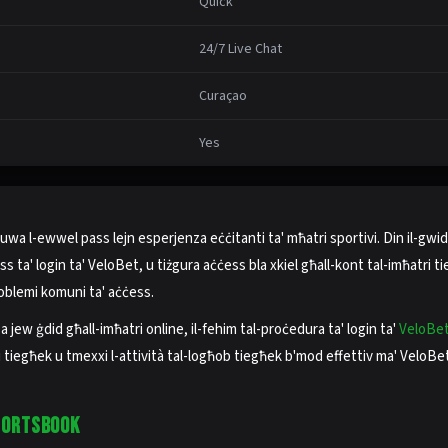
Quick
24/7 Live Chat
Curaçao
Yes
uwa l-ewwel pass lejn esperjenza eċċitanti ta' mħatri sportivi. Din il-gwid
 ta' login ta' VeloBet, u tiżgura aċċess bla xkiel għall-kont tal-imħatri t
 problemi komuni ta' aċċess.
 jew ġdid għall-imħatri online, il-fehim tal-proċedura ta' login ta'
VeloBe
i tiegħek u tmexxi l-attività tal-logħob tiegħek b'mod effettiv ma' VeloB
SPORTSBOOK