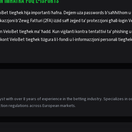
IN IMĦATRA FUQ L-ISPORTS
oBet tiegħek hija importanti ħafna. Dejjem uża passwords b'saħħithom u uni
kazzjoni b'Żewġ Fatturi (2FA) iżżid saff żejjed ta' protezzjoni għall-login 
n VeloBet tiegħek ma' ħadd. Kun viġilanti kontra tentattivi ta' phishing u dej
l-kont VeloBet tiegħek tiżgura li l-fondi u l-informazzjoni personali tiegħek 
yst with over 8 years of experience in the betting industry. Specializes in
ction regulations across European markets.