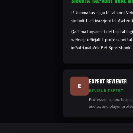
SIGURTÀ TAL-KONT GĦAL M
Iż-żamma tas-sigurtà tal-kont Vel
simboli. L-attivazzjoni tal-Awtenti
Qatt ma taqsam id-dettalji tal-logi
websajt uffiċjali. Il-protezzjoni ta
imħatri mal-VeloBet Sportsbook.
Expert Reviewer
E
REVIŻUR ESPERT
Professional sports anal
audits, and player prote