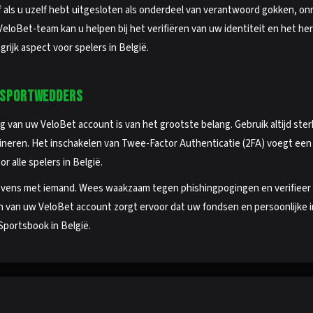
f als u uzelf hebt uitgesloten als onderdeel van verantwoord gokken, on
eloBet-team kan u helpen bij het verifiëren van uw identiteit en het he
rijk aspect voor spelers in België.
R SPORTWEDDERS
g van uw VeloBet account is van het grootste belang. Gebruik altijd st
bineren. Het inschakelen van Twee-Factor Authenticatie (2FA) voegt een 
or alle spelers in België.
vens met iemand. Wees waakzaam tegen phishingpogingen en verifieer alti
van uw VeloBet account zorgt ervoor dat uw fondsen en persoonlijke info
portsbook in België.