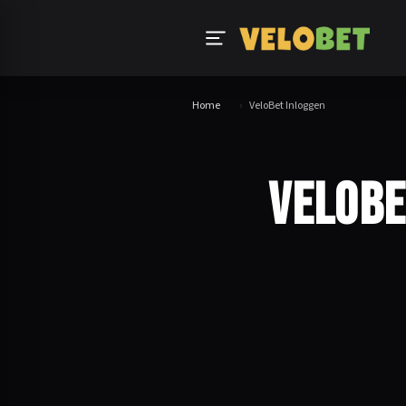
Home
›
VeloBet Inloggen
VELOBE