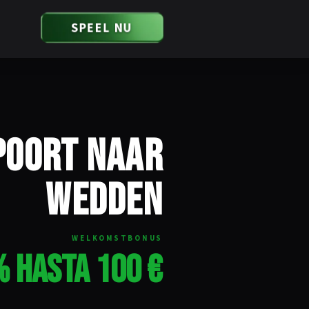
SPEEL NU
POORT NAAR
WEDDEN
WELKOMSTBONUS
 hasta 100 €