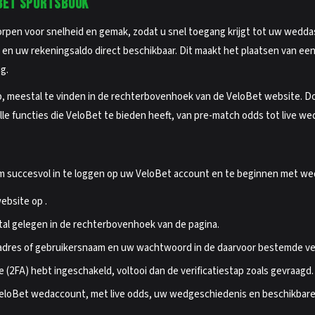
OBET SPORTSBOOK
rpen voor snelheid en gemak, zodat u snel toegang krijgt tot uw wedda
 en uw rekeningsaldo direct beschikbaar. Dit maakt het plaatsen van 
g.
, meestal te vinden in de rechterbovenhoek van de VeloBet website. D
 alle functies die VeloBet te bieden heeft, van pre-match odds tot live 
 succesvol in te loggen op uw VeloBet account en te beginnen met we
ebsite op .
tal gelegen in de rechterbovenhoek van de pagina.
adres of gebruikersnaam en uw wachtwoord in de daarvoor bestemde vel
 (2FA) hebt ingeschakeld, voltooi dan de verificatiestap zoals gevraagd.
VeloBet wedaccount, met live odds, uw wedgeschiedenis en beschikbare