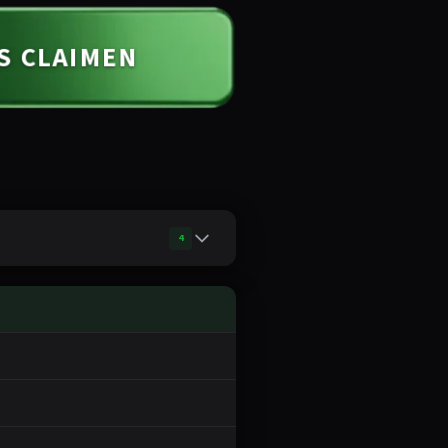
S CLAIMEN
4