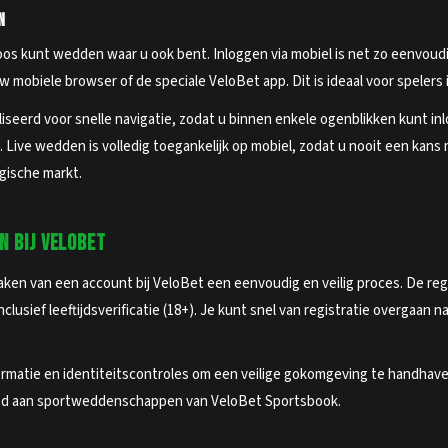
N
oos kunt wedden waar u ook bent. Inloggen via mobiel is net zo eenvoud
mobiele browser of de speciale VeloBet app. Dit is ideaal voor spelers i
liseerd voor snelle navigatie, zodat u binnen enkele ogenblikken kunt
 Live wedden is volledig toegankelijk op mobiel, zodat u nooit een kans
lgische markt.
 BIJ VELOBET
ken van een account bij VeloBet een eenvoudig en veilig proces. De regi
lusief leeftijdsverificatie (18+). Je kunt snel van registratie overgaan n
nformatie en identiteitscontroles om een veilige gokomgeving te handhav
bod aan sportweddenschappen van VeloBet Sportsbook.