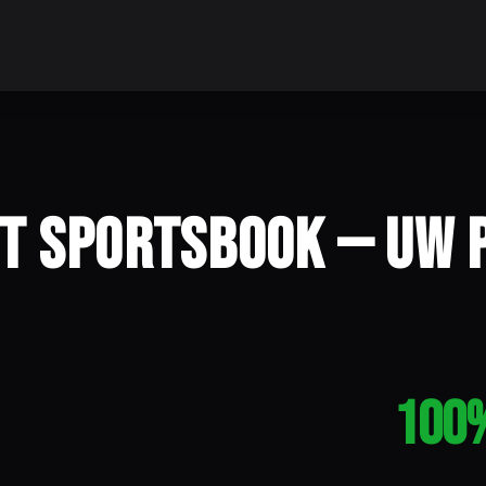
T SPORTSBOOK — UW 
100%