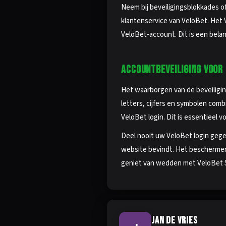
Neem bij beveiligingsblokkades o
klantenservice van VeloBet. Het V
VeloBet-account. Dit is een belang
ACCOUNTBEVEILIGING VOO
Het waarborgen van de beveiligin
letters, cijfers en symbolen com
VeloBet login. Dit is essentieel vo
Deel nooit uw VeloBet login gege
website bevindt. Het beschermen 
geniet van wedden met VeloBet S
Jan de Vries