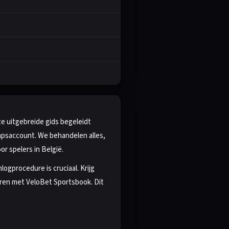
 uitgebreide gids begeleidt
apsaccount. We behandelen alles,
r spelers in België.
nlogprocedure is cruciaal. Krijg
ren met VeloBet Sportsbook. Dit