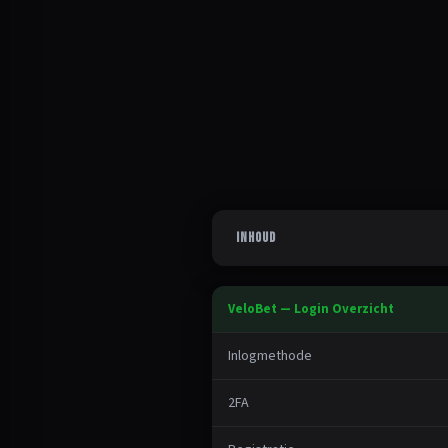
INHOUD
VeloBet — Login Overzicht
Inlogmethode
2FA