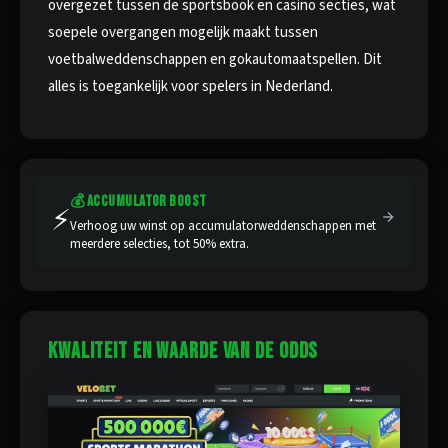
overgezet tussen de sportsbook en casino secties, wat
soepele overgangen mogelijk maakt tussen
voetbalweddenschappen en gokautomaatspellen. Dit
alles is toegankelijk voor spelers in Nederland.
💰 Accumulator Boost
⚡
Verhoog uw winst op accumulatorweddenschappen met
meerdere selecties, tot 50% extra.
KWALITEIT EN WAARDE VAN DE ODDS