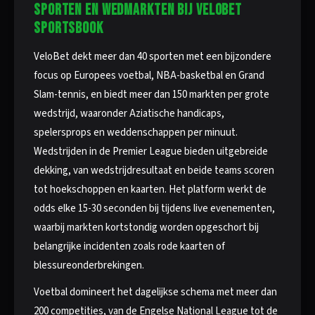
SPORTEN EN WEDMARKTEN BIJ VELOBET
SPORTSBOOK
NADELEN
VeloBet dekt meer dan 40 sporten met een bijzondere
Geen speciale mobiele app voor iOS of Android
focus op Europees voetbal, NBA-basketbal en Grand
Slam-tennis, en biedt meer dan 150 markten per grote
wedstrijd, waaronder Aziatische handicaps,
spelersprops en weddenschappen per minuut.
Wedstrijden in de Premier League bieden uitgebreide
dekking, van wedstrijdresultaat en beide teams scoren
tot hoekschoppen en kaarten. Het platform werkt de
odds elke 15-30 seconden bij tijdens live evenementen,
waarbij markten kortstondig worden opgeschort bij
belangrijke incidenten zoals rode kaarten of
blessureonderbrekingen.
Voetbal domineert het dagelijkse schema met meer dan
200 competities, van de Engelse National League tot de