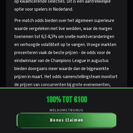
op kwalificerende selecties. Dit is een aantrekkelijke
optie voor spelers in Nederland.
Pre-match odds bieden over het algemeen superieure
waarde vergeleken met live wedden, waar de marges
toenemen tot 6,5-8,5% om snelle marktveranderingen
en verhoogde volatiliteit op te vangen. Vroege markten
presenteren vaak de beste prijzen - de odds voor de
eindwinnaar van de Champions League in augustus
bieden doorgaans meer waarde dan de bijgewerkte
prijzen in maart. Het odds-samenstellingsteam monitort
de prijzen van concurrenten bij grote evenementen,
zodat VeloBet binnen 2-3% van de marktleidende
100% tot €100
prijzen blijft voor populaire weddenschappen. Dit geldt
ook voor de Nederlandse markt.
WELKOMSTBONUS
Bonus Claimen