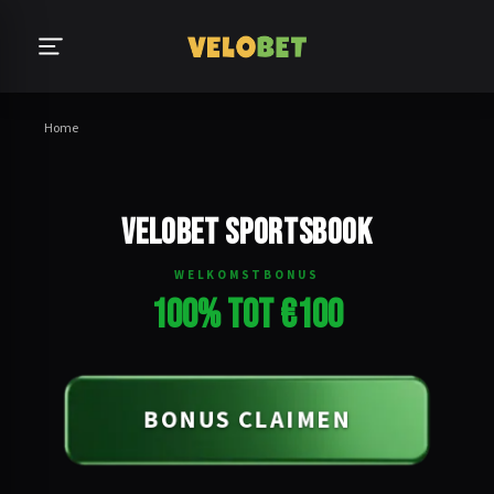
Home
VELOBET SPORTSBOOK
WELKOMSTBONUS
100% tot €100
BONUS CLAIMEN