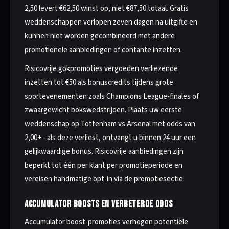
2,50 levert €62,50 winst op, niet €87,50 totaal. Gratis
weddenschappen verlopen zeven dagen na uitgifte en
kunnen niet worden gecombineerd met andere
promotionele aanbiedingen of contante inzetten.
Risicovrije gokpromoties vergoeden verliezende
inzetten tot €50 als bonuscredits tijdens grote
sportevenementen zoals Champions League-finales of
zwaargewicht bokswedstrijden. Plaats uw eerste
weddenschap op Tottenham vs Arsenal met odds van
2,00+ - als deze verliest, ontvangt u binnen 24 uur een
gelijkwaardige bonus. Risicovrije aanbiedingen zijn
beperkt tot één per klant per promotieperiode en
vereisen handmatige opt-in via de promotiesectie.
ACCUMULATOR BOOSTS EN VERBETERDE ODDS
Accumulator boost-promoties verhogen potentiële