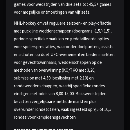
games voor wedstrijden van drie sets tot 45,5+ games
voor mogelijke ontmoetingen van vijf sets.
NHL-hockey omvat reguliere seizoen- en play-offactie
met puck line weddenschappen (doorgaans -1,5/+1,5),
periode-specifieke markten en gedetailleerde opties
voor spelersprestaties, waaronder doelpunten, assists
en schoten op doel. UFC-evenementen bieden markten
voor gevechtswinnaars, weddenschappen op de
methode van overwinning (KO/TKO met 3,20,
submission met 4,50, beslissing met 2,10) en
rondeweddenschappen, waarbij specifieke rondes
eindigen met odds van 8,00-15,00. Bokswedstrijden
bevatten vergelijkbare methode markten plus
over/under rondetotalen, vaak ingesteld op 9,5 of 10,5
rondes voor kampioensgevechten.