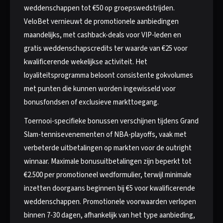
weddenschappen tot €50 op groepswedstrijden.
VeloBet vernieuwt de promotionele aanbiedingen
maandelijks, met cashback-deals voor VIP-leden en
gratis weddenschapscredits ter waarde van €25 voor
kwalificerende wekelijkse activiteit. Het
loyaliteitsprogramma beloont consistente gokvolumes
met punten die kunnen worden ingewisseld voor
bonusfondsen of exclusieve markttoegang.
Toernooi-specifieke bonussen verschijnen tijdens Grand
Slam-tennisevenementen of NBA-playoffs, vaak met
verbeterde uitbetalingen op markten voor de outright
winnaar. Maximale bonusuitbetalingen zijn beperkt tot
€2.500 per promotioneel wedformulier, terwijl minimale
inzetten doorgaans beginnen bij €5 voor kwalificerende
weddenschappen. Promotionele voorwaarden verlopen
binnen 7-30 dagen, afhankelijk van het type aanbieding,