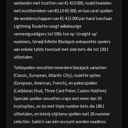
aanbieden met inzetten van €1-€10.000, roulettewielen
met inzetbereiken van €0,10-€5.000, en baccarat spellen
die weddenschappen van €1-€15.000 per hand toestaan.
Lightning Roulette voegt willekeurige
vermenigvuldigers tot 500x toe op 'straight-up'
nummers, terwijl Infinite Blackjack onbeperkte spelers
aan enkele tafels toestaat met side bets die tot 100:1
uitbetalen.
Tafelspellen omvatten meerdere blackjack varianten
(Classic, European, Atlantic City), roulette opties
(European, American, French), en pokerspellen
(Caribbean Stud, Three Card Poker, Casino Hold'em).
Speciale spellen omvatten craps met meer dan 30
inzetopties, sic bo met triple number bets die 180:1
uitbetalen, en loterij-stijl keno spellen met 20-nummer
selecties. Saldo's van één account worden naadloos