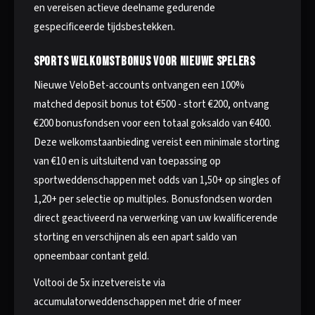
en vereisen actieve deelname gedurende
gespecificeerde tijdsbestekken.
SPORTS WELKOMSTBONUS VOOR NIEUWE SPELERS
Nieuwe VeloBet-accounts ontvangen een 100%
matched deposit bonus tot €500 - stort €200, ontvang
€200 bonusfondsen voor een totaal goksaldo van €400.
Deze welkomstaanbieding vereist een minimale storting
van €10 en is uitsluitend van toepassing op
sportweddenschappen met odds van 1,50+ op singles of
1,20+ per selectie op multiples. Bonusfondsen worden
direct geactiveerd na verwerking van uw kwalificerende
storting en verschijnen als een apart saldo van
opneembaar contant geld.
Voltooi de 5x inzetvereiste via
accumulatorweddenschappen met drie of meer