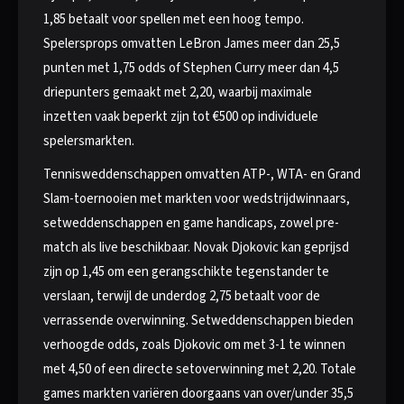
1,85 betaalt voor spellen met een hoog tempo.
Spelersprops omvatten LeBron James meer dan 25,5
punten met 1,75 odds of Stephen Curry meer dan 4,5
driepunters gemaakt met 2,20, waarbij maximale
inzetten vaak beperkt zijn tot €500 op individuele
spelersmarkten.
Tennisweddenschappen omvatten ATP-, WTA- en Grand
Slam-toernooien met markten voor wedstrijdwinnaars,
setweddenschappen en game handicaps, zowel pre-
match als live beschikbaar. Novak Djokovic kan geprijsd
zijn op 1,45 om een gerangschikte tegenstander te
verslaan, terwijl de underdog 2,75 betaalt voor de
verrassende overwinning. Setweddenschappen bieden
verhoogde odds, zoals Djokovic om met 3-1 te winnen
met 4,50 of een directe setoverwinning met 2,20. Totale
games markten variëren doorgaans van over/under 35,5