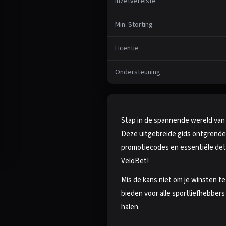
Inzetvereiste
Min. Storting
Licentie
Ondersteuning
Stap in de spannende wereld van
Deze uitgebreide gids ontgrende
promotiecodes en essentiële deta
VeloBet!
Mis de kans niet om je winsten te
bieden voor alle sportliefhebber
halen.