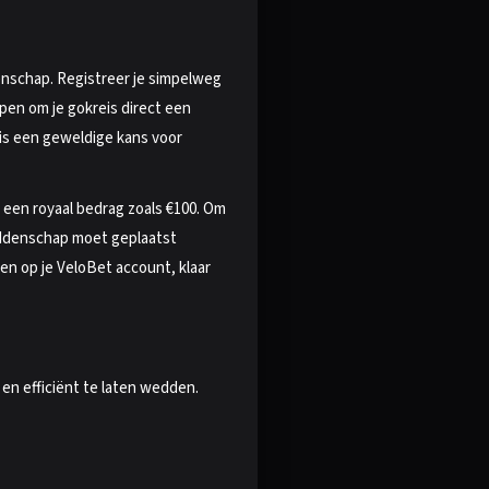
nschap. Registreer je simpelweg
en om je gokreis direct een
is een geweldige kans voor
een royaal bedrag zoals €100. Om
weddenschap moet geplaatst
en op je VeloBet account, klaar
en efficiënt te laten wedden.