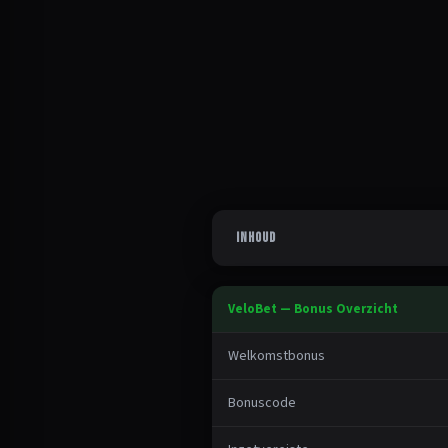
INHOUD
VeloBet — Bonus Overzicht
Welkomstbonus
Bonuscode