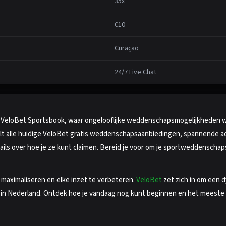
35x
€10
Curaçao
24/7 Live Chat
 VeloBet Sportsbook, waar ongelooflijke weddenschapsmogelijkheden w
lt alle huidige VeloBet gratis weddenschapsaanbiedingen, spannende a
ils over hoe je ze kunt claimen. Bereid je voor om je sportweddenscha
 maximaliseren en elke inzet te verbeteren.
VeloBet
zet zich in om een 
s in Nederland. Ontdek hoe je vandaag nog kunt beginnen en het meeste 