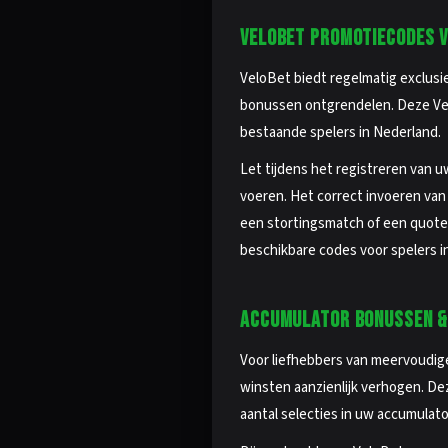
VELOBET PROMOTIECODES 
VeloBet biedt regelmatig exclu
bonussen ontgrendelen. Deze Ve
bestaande spelers in Nederland.
Let tijdens het registreren van 
voeren. Het correct invoeren van
een stortingsmatch of een quoter
beschikbare codes voor spelers i
ACCUMULATOR BONUSSEN &
Voor liefhebbers van meervoudi
winsten aanzienlijk verhogen. D
aantal selecties in uw accumulat