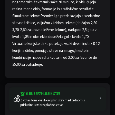
nogometnimi tekmami vsake tri minute, ki vključujejo
realna imena ekip, formacije in statistične rezultate.
Simulirane tekme Premier lige predstavljajo standardne
stavne tržnice, vključno z izidom tekme (običajno 2,80-
3,20-2,60 za uravnotežene tekme), nad/pod 2,5 gola z
kvoto 1,85 in obe ekipi dosežeta gol z kvoto 1,70.
Virtualne konjske dirke potekajo vsaki dve minuti z 8-12
konji na dirko, ponujajo stave na zmago/mesto in
kombinacije napovedi z kvotami od 2,00 za favorite do
25,00 za outsiderje.
🏆 Klub brezplačnih stav
💰
Z vplačilom kvalifikacijskih stav med tednom si
prislužite 10 € brezplačne stave.