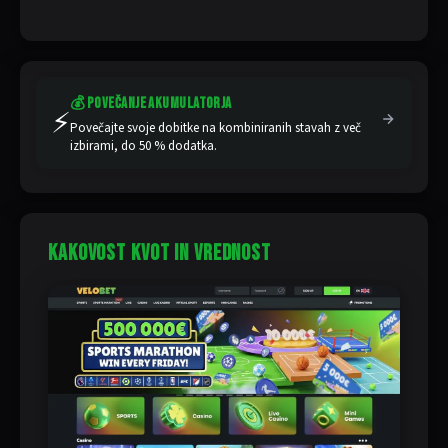
💰 Povečanje akumulatorja
⚡
Povečajte svoje dobitke na kombiniranih stavah z več
izbirami, do 50 % dodatka.
KAKOVOST KVOT IN VREDNOST