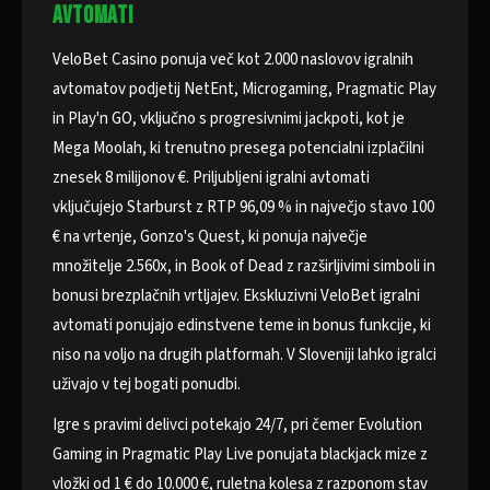
AVTOMATI
VeloBet Casino ponuja več kot 2.000 naslovov igralnih
avtomatov podjetij NetEnt, Microgaming, Pragmatic Play
in Play'n GO, vključno s progresivnimi jackpoti, kot je
Mega Moolah, ki trenutno presega potencialni izplačilni
znesek 8 milijonov €. Priljubljeni igralni avtomati
vključujejo Starburst z RTP 96,09 % in največjo stavo 100
€ na vrtenje, Gonzo's Quest, ki ponuja največje
množitelje 2.560x, in Book of Dead z razširljivimi simboli in
bonusi brezplačnih vrtljajev. Ekskluzivni VeloBet igralni
avtomati ponujajo edinstvene teme in bonus funkcije, ki
niso na voljo na drugih platformah. V Sloveniji lahko igralci
uživajo v tej bogati ponudbi.
Igre s pravimi delivci potekajo 24/7, pri čemer Evolution
Gaming in Pragmatic Play Live ponujata blackjack mize z
vložki od 1 € do 10.000 €, ruletna kolesa z razponom stav