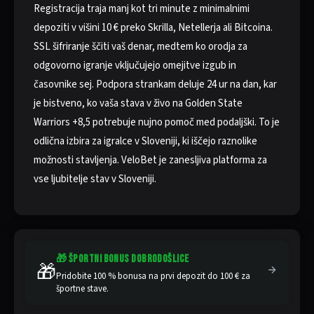
Registracija traja manj kot tri minute z minimalnimi
depoziti v višini 10 € preko Skrilla, Netellerja ali Bitcoina.
SSL šifriranje ščiti vaš denar, medtem ko orodja za
odgovorno igranje vključujejo omejitve izgub in
časovnike sej. Podpora strankam deluje 24 ur na dan, kar
je bistveno, ko vaša stava v živo na Golden State
Warriors +8,5 potrebuje nujno pomoč med podaljški. To je
odlična izbira za igralce v Sloveniji, ki iščejo raznolike
možnosti stavljenja. VeloBet je zanesljiva platforma za
vse ljubitelje stav v Sloveniji.
🎁 Športni bonus dobrodošlice
🎁
Pridobite 100 % bonusa na prvi depozit do 100 € za
športne stave.