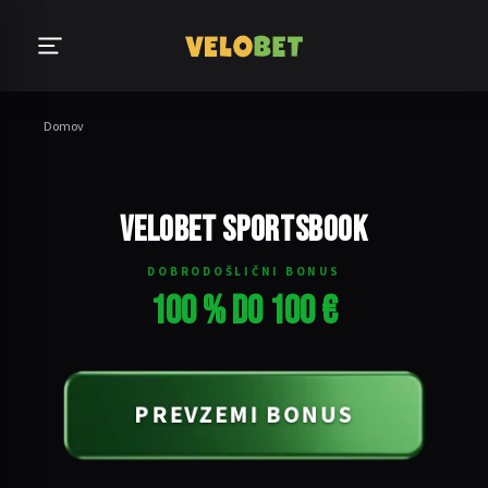
Domov
VELOBET SPORTSBOOK
DOBRODOŠLIČNI BONUS
100 % do 100 €
PREVZEMI BONUS