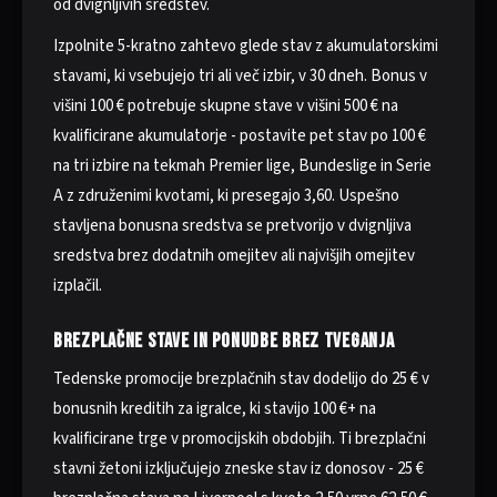
od dvignljivih sredstev.
Izpolnite 5-kratno zahtevo glede stav z akumulatorskimi
stavami, ki vsebujejo tri ali več izbir, v 30 dneh. Bonus v
višini 100 € potrebuje skupne stave v višini 500 € na
kvalificirane akumulatorje - postavite pet stav po 100 €
na tri izbire na tekmah Premier lige, Bundeslige in Serie
A z združenimi kvotami, ki presegajo 3,60. Uspešno
stavljena bonusna sredstva se pretvorijo v dvignljiva
sredstva brez dodatnih omejitev ali najvišjih omejitev
izplačil.
BREZPLAČNE STAVE IN PONUDBE BREZ TVEGANJA
Tedenske promocije brezplačnih stav dodelijo do 25 € v
bonusnih kreditih za igralce, ki stavijo 100 €+ na
kvalificirane trge v promocijskih obdobjih. Ti brezplačni
stavni žetoni izključujejo zneske stav iz donosov - 25 €