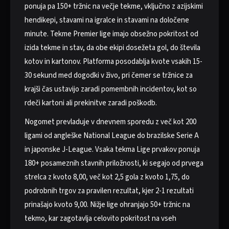
ponuja pa 150+ tržnic na večje tekme, vključno z azijskimi
hendikepi, stavami na igralce in stavami na določene
minute. Tekme Premier lige imajo obsežno pokritost od
SLABOSTI
izida tekme in stav, da obe ekipi dosežeta gol, do števila
Omejene možnosti predvajanja v živo za določene dogodke
kotov in kartonov. Platforma posodablja kvote vsakih 15-
30 sekund med dogodki v živo, pri čemer se tržnice za
krajši čas ustavijo zaradi pomembnih incidentov, kot so
rdeči kartoni ali prekinitve zaradi poškodb.
Nogomet prevladuje v dnevnem sporedu z več kot 200
ligami od angleške National League do brazilske Serie A
in japonske J-League. Vsaka tekma Lige prvakov ponuja
180+ posameznih stavnih priložnosti, ki segajo od prvega
strelca z kvoto 8,00, več kot 2,5 gola z kvoto 1,75, do
podrobnih trgov za pravilen rezultat, kjer 2-1 rezultati
prinašajo kvoto 9,00. Nižje lige ohranjajo 50+ tržnic na
tekmo, kar zagotavlja celovito pokritost na vseh