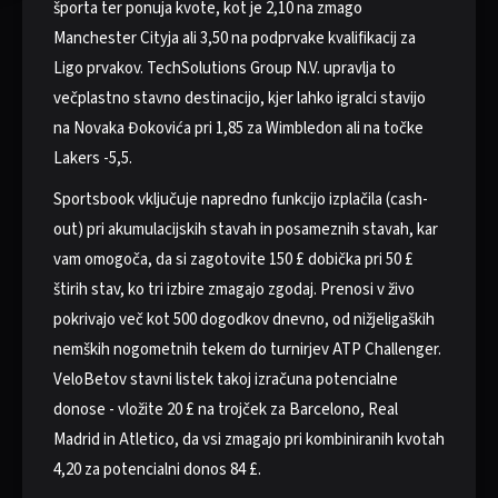
športa ter ponuja kvote, kot je 2,10 na zmago
Manchester Cityja ali 3,50 na podprvake kvalifikacij za
Ligo prvakov. TechSolutions Group N.V. upravlja to
večplastno stavno destinacijo, kjer lahko igralci stavijo
na Novaka Đokovića pri 1,85 za Wimbledon ali na točke
Lakers -5,5.
Sportsbook vključuje napredno funkcijo izplačila (cash-
out) pri akumulacijskih stavah in posameznih stavah, kar
vam omogoča, da si zagotovite 150 £ dobička pri 50 £
štirih stav, ko tri izbire zmagajo zgodaj. Prenosi v živo
pokrivajo več kot 500 dogodkov dnevno, od nižjeligaških
nemških nogometnih tekem do turnirjev ATP Challenger.
VeloBetov stavni listek takoj izračuna potencialne
donose - vložite 20 £ na trojček za Barcelono, Real
Madrid in Atletico, da vsi zmagajo pri kombiniranih kvotah
4,20 za potencialni donos 84 £.