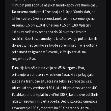
minut in prilagoditve azijskih hendikepov v realnem času.
Ko Arsenal vodi proti Chelseaju z 1-0 po 30 minutah, se
lahko kvote v živo za preostanek tekme spremenijo na
Arsenal -0,5 pri 2,10 ali Chelsea +0,5 pri 1,80. Vplačilni
listek za več stav omogoča do 20 hkratnih izbir iz
različnih športov, samodejno izračunavanje potencialnih
donosov, medtem ko se kvote spreminjajo. To je odlična
priložnost za igralce v Sloveniji, ki želijo staviti na
nogomet v živo.
Funkcija izplačila je na voljo na 85 % trgov v živo,
prikazuje vrednotenja v realnem času, ki se prilagajajo
glede na trenutne situacije na tekmi in preostali čas.
Akumulator v vrednosti 50 £, ki je bil prvotno vreden 400
£, lahko ponudi izplačilo v višini 180 £, ko sta dve od štirih
izbir zmagovalni in tretja obeta. Delno izplačilo omogoča
zavarovanje 100 £, medtem ko 50 £ ostane v igri za