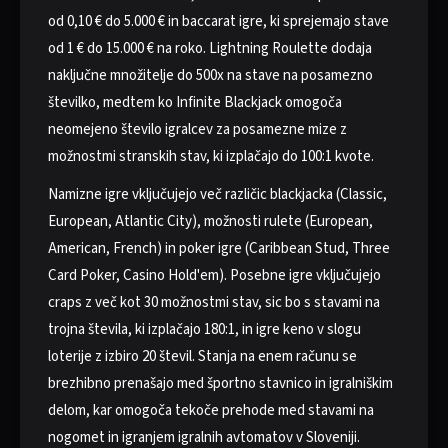
od 0,10 € do 5.000 € in baccarat igre, ki sprejemajo stave
od 1 € do 15.000 € na roko. Lightning Roulette dodaja
naključne množitelje do 500x na stave na posamezno
številko, medtem ko Infinite Blackjack omogoča
neomejeno število igralcev za posamezne mize z
možnostmi stranskih stav, ki izplačajo do 100:1 kvote.
Namizne igre vključujejo več različic blackjacka (Classic,
European, Atlantic City), možnosti rulete (European,
American, French) in poker igre (Caribbean Stud, Three
Card Poker, Casino Hold'em). Posebne igre vključujejo
craps z več kot 30 možnostmi stav, sic bo s stavami na
trojna števila, ki izplačajo 180:1, in igre keno v slogu
loterije z izbiro 20 števil. Stanja na enem računu se
brezhibno prenašajo med športno stavnico in igralniškim
delom, kar omogoča tekoče prehode med stavami na
nogomet in igranjem igralnih avtomatov v Sloveniji.