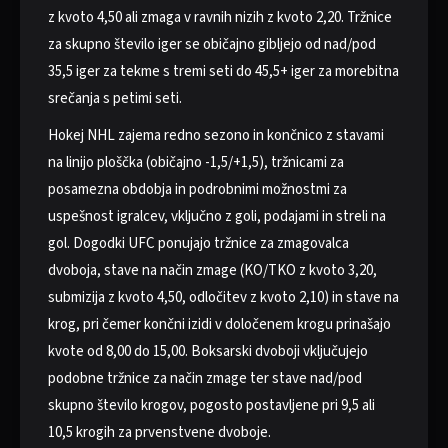
z kvoto 4,50 ali zmaga v ravnih nizih z kvoto 2,20. Tržnice
za skupno število iger se običajno gibljejo od nad/pod
35,5 iger za tekme s tremi seti do 45,5+ iger za morebitna
srečanja s petimi seti.
Hokej NHL zajema redno sezono in končnico z stavami
na linijo ploščka (običajno -1,5/+1,5), tržnicami za
posamezna obdobja in podrobnimi možnostmi za
uspešnost igralcev, vključno z goli, podajami in streli na
gol. Dogodki UFC ponujajo tržnice za zmagovalca
dvoboja, stave na način zmage (KO/TKO z kvoto 3,20,
submizija z kvoto 4,50, odločitev z kvoto 2,10) in stave na
krog, pri čemer končni izidi v določenem krogu prinašajo
kvote od 8,00 do 15,00. Boksarski dvoboji vključujejo
podobne tržnice za način zmage ter stave nad/pod
skupno število krogov, pogosto postavljene pri 9,5 ali
10,5 krogih za prvenstvene dvoboje.