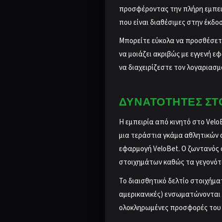
προσφέροντας την πλήρη εμπειρ
που είναι διαθέσιμες στην έκδο
Μπορείτε εύκολα να προσθέσετε
να μοιάζει ακριβώς με εγγενή ε
να διαχειρίζεστε τον λογαριασ
ΔΥΝΑΤΌΤΗΤΕΣ ΣΤ
Η εμπειρία από κινητό στο Velo
μια τεράστια γκάμα αθλητικών 
εφαρμογή VeloBet. Ο ζωντανός σ
στοιχημάτων καθώς τα γεγονότα 
Το διαισθητικό δελτίο στοιχήμα
αμερικανικές) ενσωματώνονται 
ολοκληρωμένες προσφορές του V