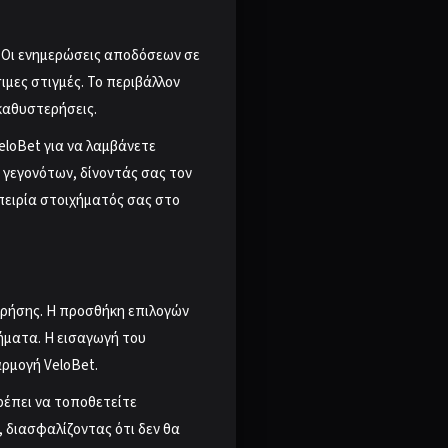
. Οι ενημερώσεις αποδόσεων σε
μες στιγμές. Το περιβάλλον
 καθυστερήσεις.
loBet για να λαμβάνετε
 γεγονότων, δίνοντάς σας τον
πειρία στοιχήματός σας στο
 χρήσης. Η προσθήκη επιλογών
ήματα. Η εισαγωγή του
αρμογή VeloBet.
τρέπει να τοποθετείτε
, διασφαλίζοντας ότι δεν θα