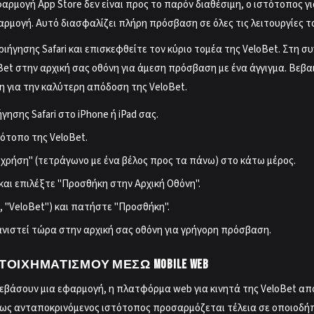
φαρμογή App Store δεν είναι προς το παρόν διαθέσιμη, ο ιστότοπος γι
ρμογή. Αυτό διασφαλίζει πλήρη πρόσβαση σε όλες τις λειτουργίες το
ήγησης Safari και επισκεφθείτε τον κύριο τομέα της VeloBet. Στη συ
et στην αρχική σας οθόνη για άμεση πρόσβαση με ένα άγγιγμα. Βεβα
ση για την καλύτερη απόδοση της VeloBet.
ησης Safari στο iPhone ή iPad σας.
ότοπο της VeloBet.
ή χρήση" (τετράγωνο με ένα βέλος προς τα πάνω) στο κάτω μέρος.
και επιλέξτε "Προσθήκη στην Αρχική Οθόνη".
, "VeloBet") και πατήστε "Προσθήκη".
φανιστεί τώρα στην αρχική σας οθόνη για γρήγορη πρόσβαση.
ΟΙΧΗΜΑΤΙΣΜΟΎ ΜΈΣΩ MOBILE WEB
τεβάσουν μια εφαρμογή, η πλατφόρμα web για κινητά της VeloBet απο
ρως ανταποκρινόμενος ιστότοπος προσαρμόζεται τέλεια σε οποιοδήπ