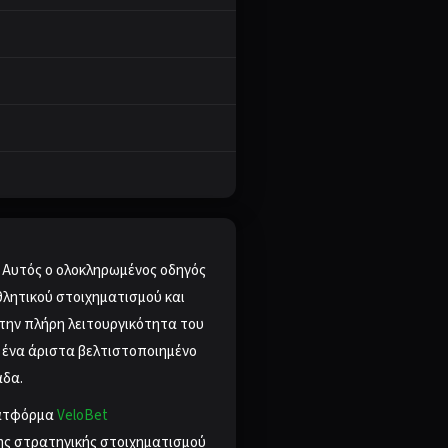
. Αυτός ο ολοκληρωμένος οδηγός
θλητικού στοιχηματισμού και
την πλήρη λειτουργικότητα του
ι ένα άριστα βελτιστοποιημένο
άδα.
πλατφόρμα
VeloBet
ης στρατηγικής στοιχηματισμού