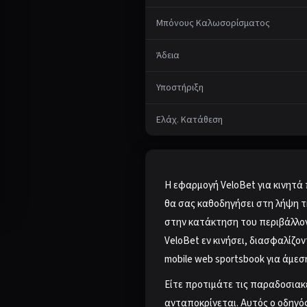
Μπόνους Καλωσορίσματος
Άδεια
Υποστήριξη
Ελάχ. Κατάθεση
Η εφαρμογή VeloBet για κινητά
θα σας καθοδηγήσει στη λήψη τ
στην κατάκτηση του περιβάλλον
VeloBet εν κινήσει, διασφαλίζο
mobile web sportsbook για άμεσ
Είτε προτιμάτε τις παραδοσιακ
ανταποκρίνεται. Αυτός ο οδηγό