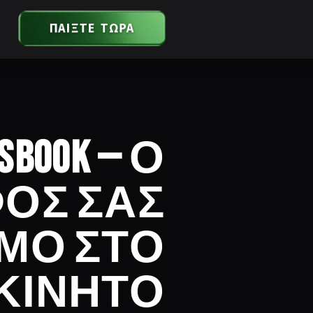
ΠΑΊΞΤΕ ΤΏΡΑ
TSBOOK — Ο
ΌΣ ΣΑΣ
ΣΜΌ ΣΤΟ
ΚΙΝΗΤΌ