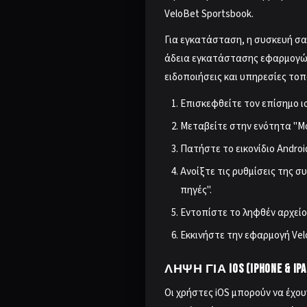
VeloBet Sportsbook.
Για εγκατάσταση, η συσκευή σα
άδεια εγκατάστασης εφαρμογών 
ειδοποιήσεις και υπηρεσίες τοπ
Επισκεφθείτε τον επίσημο ι
Μεταβείτε στην ενότητα "Mob
Πατήστε το εικονίδιο Androi
Ανοίξτε τις ρυθμίσεις της 
πηγές".
Εντοπίστε το ληφθέν αρχείο
Εκκινήστε την εφαρμογή Vel
ΛΉΨΗ ΓΙΑ IOS (IPHONE & IPA
Οι χρήστες iOS μπορούν να έχο