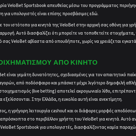
ία VeloBet Sportsbook απευθείας μέσω του προγράμματος περιήγησή
ση για υπολογιστές είναι επίσης προσβάσιμες εδώ.
 τον ιστότοπο για κινητά της VeloBet στην αρχική σας οθόνη για γ
φαρμογή. Αυτό διασφαλίζει ότι μπορείτε να τοποθετείτε στοιχήματα, 
μό σας VeloBet αβίαστα από οπουδήποτε, χωρίς να χρειάζεται εγκατ
ΟΙΧΗΜΑΤΙΣΜΟΎ ΑΠΌ ΚΙΝΗΤΌ
Bet είναι γεμάτη δυνατότητες, σχεδιασμένες για τον απαιτητικό παί
αγορών, από ποδόσφαιρο και μπάσκετ μέχρι λιγότερο δημοφιλή αθλή
τοιχηματισμός (live betting) αποτελεί ακρογωνιαίο λίθο, επιτρέπον
εξελίσσονται. Στην Ελλάδα, η ευκολία αυτή είναι ανεκτίμητη.
τος, η γρήγορη λειτουργία cashout και οι διάφορες μορφές αποδόσεων
απρόσκοπτα στο περιβάλλον χρήστη του VeloBet για κινητά. Αυτό αν
eloBet Sportsbook για υπολογιστές, διασφαλίζοντας καμία παραχώ