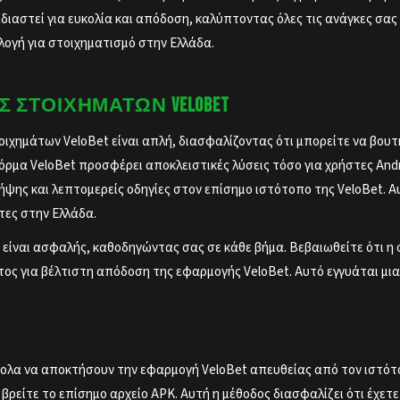
χεδιαστεί για ευκολία και απόδοση, καλύπτοντας όλες τις ανάγκες σας
ιλογή για στοιχηματισμό στην Ελλάδα.
ΣΤΟΙΧΗΜΆΤΩΝ VELOBET
χημάτων VeloBet είναι απλή, διασφαλίζοντας ότι μπορείτε να βου
μα VeloBet προσφέρει αποκλειστικές λύσεις τόσο για χρήστες Andro
ήψης και λεπτομερείς οδηγίες στον επίσημο ιστότοπο της VeloBet. Α
κτες στην Ελλάδα.
 είναι ασφαλής, καθοδηγώντας σας σε κάθε βήμα. Βεβαιωθείτε ότι η 
ος για βέλτιστη απόδοση της εφαρμογής VeloBet. Αυτό εγγυάται μια
κολα να αποκτήσουν την εφαρμογή VeloBet απευθείας από τον ιστότ
α βρείτε το επίσημο αρχείο APK. Αυτή η μέθοδος διασφαλίζει ότι έχετ