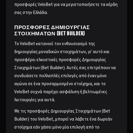
προσφορές VeloBet για να μεγιστοποιήσετε τα κέρδη
σας στην Ελλάδα.
ΠΡΟΣΦΟΡΈΣ ΔΗΜΙΟΥΡΓΊΑΣ
ΣΤΟΙΧΗΜΆΤΩΝ (BET BUILDER)
Το VeloBet κατανοεί τον ενθουσιασμό της
δημιουργίας μοναδικών στοιχημάτων, γι' αυτό και
προσφέρει ελκυστικές προσφορές Δημιουργίας
Στοιχημάτων (Bet Builder). Αυτές σας επιτρέπουν να
συνδυάσετε πολλαπλές επιλογές από έναν μόνο
αγώνα σε ένα προσαρμοσμένο στοίχημα, και το
VeloBet συχνά παρέχει ασφάλιση ή βελτιωμένες
λειτουργίες για αυτά.
Με τις προσφορές Δημιουργίας Στοιχημάτων (Bet
Builder) του VeloBet, μπορεί να λάβετε ένα δωρεάν
στοίχημα εάν χάσει μόνο μία επιλογή από το