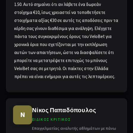
1.50. Αυτό σημαίνει ότι αν λάβετε ένα δωρεάν
στοίχημα €10, ίσως χρειαστεί να τοποθετήσετε
στοιχήματα αξίας €30 σε αυτές τις αποδόσεις πριν τα
κέρδη σας γίνουν διαθέσιμα για ανάληψη. Ελέγχετε
πάντα τους συγκεκριμένους όρους του VeloBet για
χρονικά όρια που σχετίζονται με την εκπλήρωση
αυτών των απαιτήσεων, ώστε να διασφαλίσετε ότι
μπορείτε να μετατρέψετε επιτυχώς το μπόνους
VeloBet σας σε μετρητά. Οι παίκτες στην Ελλάδα
πρέπει να είναι ενήμεροι για αυτές τις λεπτομέρειες.
Νίκος Παπαδόπουλος
Ν
ΕΙΔΙΚΌΣ ΚΡΙΤΙΚΌΣ
Επαγγελματίας αναλυτής αθλημάτων με πάνω