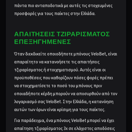
πάντα πιο ανταποδοτικά με αυτές τις στοχευμένες
προσφορές για τους παίκτες στην Ελλάδα.
ΑΠΑΙΤΉΣΕΙΣ ΤΖΙΡΑΡΊΣΜΑΤΟΣ
ΕΠΕΞΗΓΗΜΈΝΕΣ
Όταν διεκδικείτε οποιοδήποτε μπόνους VeloBet, είναι
απαραίτητο να κατανοήσετε τις απαιτήσεις
τζιραρίσματος ή στοιχηματισμού. Αυτές είναι οι
προϋποθέσεις που καθορίζουν πόσες φορές πρέπει
να στοιχηματίσετε το ποσό του μπόνους πριν
οποιαδήποτε κέρδη μπορούν να αποσυρθούν από τον
λογαριασμό σας VeloBet. Στην Ελλάδα, η κατανόηση
αυτών των όρων είναι κρίσιμη για τους παίκτες.
Για παράδειγμα, ένα μπόνους VeloBet μπορεί να έχει
απαίτηση τζιραρίσματος 3x σε ελάχιστες αποδόσεις