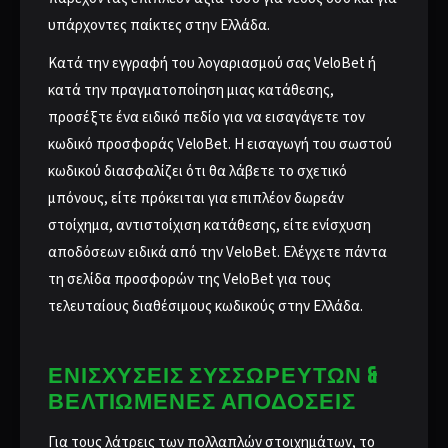
υπάρχοντες παίκτες στην Ελλάδα.
Κατά την εγγραφή του λογαριασμού σας VeloBet ή
κατά την πραγματοποίηση μιας κατάθεσης,
προσέξτε ένα ειδικό πεδίο για να εισαγάγετε τον
κωδικό προσφοράς VeloBet. Η εισαγωγή του σωστού
κωδικού διασφαλίζει ότι θα λάβετε το σχετικό
μπόνους, είτε πρόκειται για επιπλέον δωρεάν
στοίχημα, αντιστοίχιση κατάθεσης, είτε ενίσχυση
αποδόσεων ειδικά από την VeloBet. Ελέγχετε πάντα
τη σελίδα προσφορών της VeloBet για τους
τελευταίους διαθέσιμους κωδικούς στην Ελλάδα.
ΕΝΙΣΧΎΣΕΙΣ ΣΥΣΣΩΡΕΥΤΏΝ &
ΒΕΛΤΙΩΜΈΝΕΣ ΑΠΟΔΌΣΕΙΣ
Για τους λάτρεις των πολλαπλών στοιχημάτων, το