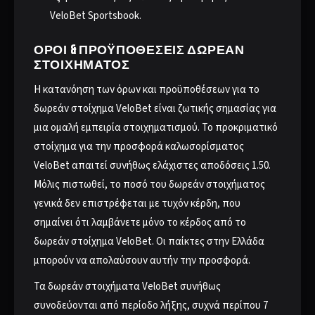
VeloBet Sportsbook.
ΌΡΟΙ & ΠΡΟΫΠΟΘΈΣΕΙΣ ΔΩΡΕΆΝ
ΣΤΟΙΧΉΜΑΤΟΣ
Η κατανόηση των όρων και προϋποθέσεων για το
δωρεάν στοίχημα VeloBet είναι ζωτικής σημασίας για
μια ομαλή εμπειρία στοιχηματισμού. Το προκριματικό
στοίχημα για την προσφορά καλωσορίσματος
VeloBet απαιτεί συνήθως ελάχιστες αποδόσεις 1.50.
Μόλις πιστωθεί, το ποσό του δωρεάν στοιχήματος
γενικά δεν επιστρέφεται με τυχόν κέρδη, που
σημαίνει ότι λαμβάνετε μόνο το κέρδος από το
δωρεάν στοίχημα VeloBet. Οι παίκτες στην Ελλάδα
μπορούν να απολαύσουν αυτήν την προσφορά.
Τα δωρεάν στοιχήματα VeloBet συνήθως
συνοδεύονται από περίοδο λήξης, συχνά περίπου 7