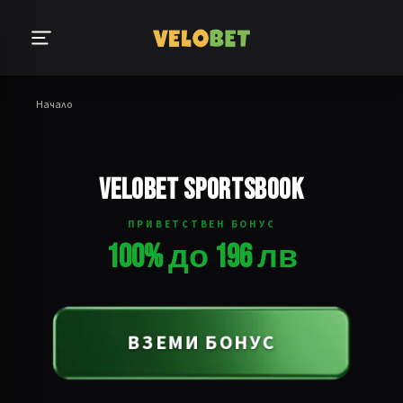
Начало
VELOBET SPORTSBOOK
ПРИВЕТСТВЕН БОНУС
100% до 196 лв
ВЗЕМИ БОНУС