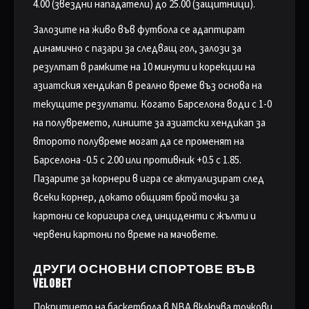
4.00 (звездни нападатели) до 25.00 (защитници).
Залозите на живо във футбола се адаптират
динамично с пазари за следващ гол, залози за
резултат в рамките на 10 минути и корекции на
азиатския хендикап в реално време въз основа на
текущите резултати. Когато Барселона води с 1-0
на полувремето, линиите за азиатски хендикап за
второто полувреме могат да се променят на
Барселона -0.5 с 2.00 или противник +0.5 с 1.85.
Пазарите за корнери в игра се актуализират след
всеки корнер, докато общият брой точки за
картони се коригира след инциденти с жълти и
червени картони по време на мачовете.
ДРУГИ ОСНОВНИ СПОРТОВЕ ВЪВ
VELOBET
Покритието на баскетбола в NBA включва точкови