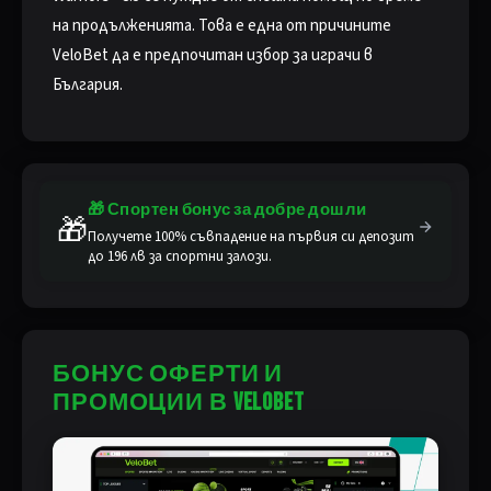
на продълженията. Това е една от причините
VeloBet да е предпочитан избор за играчи в
България.
🎁 Спортен бонус за добре дошли
🎁
Получете 100% съвпадение на първия си депозит
до 196 лв за спортни залози.
БОНУС ОФЕРТИ И
ПРОМОЦИИ В VELOBET