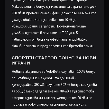
изплащания на пазари за победител в турнира.
Максималните бонус изплащания са ограничени до 4
900 лв на промоционален фиш, докато минималните
залози обикновено започват от 10 лв за
квалифициращи се залози. Промоционалните
условия изтичат в рамките на 7-30 дни в
зависимост от вида на офертата, изисквайки
активно участие през посочените времеви рамки.
СПОРТЕН СТАРТОВ БОНУС ЗА НОВИ
ИГРАЧИ
Новите акаунти във VeloBet получават 100% бонус
при съвпадение на депозита до 980 лв -
депозирайте 392 лв получете 392 лв бонус средства
за общ баланс за залагане от 784 лв Тази стартова
оферта изисква минимален депозит от 20 лв и се
прилага изключително за спортни залагания с