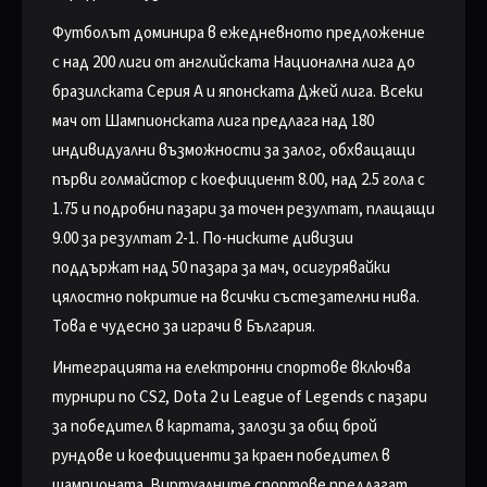
Футболът доминира в ежедневното предложение
с над 200 лиги от английската Национална лига до
бразилската Серия А и японската Джей лига. Всеки
мач от Шампионската лига предлага над 180
индивидуални възможности за залог, обхващащи
първи голмайстор с коефициент 8.00, над 2.5 гола с
1.75 и подробни пазари за точен резултат, плащащи
9.00 за резултат 2-1. По-ниските дивизии
поддържат над 50 пазара за мач, осигурявайки
цялостно покритие на всички състезателни нива.
Това е чудесно за играчи в България.
Интеграцията на електронни спортове включва
турнири по CS2, Dota 2 и League of Legends с пазари
за победител в картата, залози за общ брой
рундове и коефициенти за краен победител в
шампионата. Виртуалните спортове предлагат