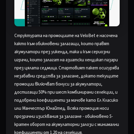
Структурата на промоциите на VeloBet е насочена
както към обикновени залагащи, които правят
акумулатори през уикенда, така и към сериозни
играчи, които залагат на азиатски хендикап пазари
през цялата седмица. Стартовият пакет осигурява
незабавни средства за залагане, докато текущите
промоции включват бонуси за акумулатори,
достигащи 50% при шест комбинирани селекции, и
подобрени коефициенти за мачове като Ел Класико
или Манчестър Юнайтед. Всяка промоция носи
прозрачни изисквания за залагане - обикновено 5-
кратен оборот на акумулаторни залози с минимални
коефициенти от 1.20 на селекция.