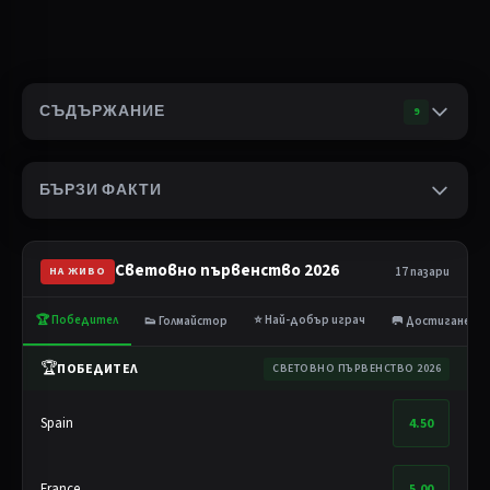
СЪДЪРЖАНИЕ
9
БЪРЗИ ФАКТИ
Световно първенство 2026
НА ЖИВО
17 пазари
🏆 Победител
⭐ Най-добър играч
👟 Голмайстор
🥅 Достигане до
🏆
ПОБЕДИТЕЛ
СВЕТОВНО ПЪРВЕНСТВО 2026
Spain
4.50
France
5.00