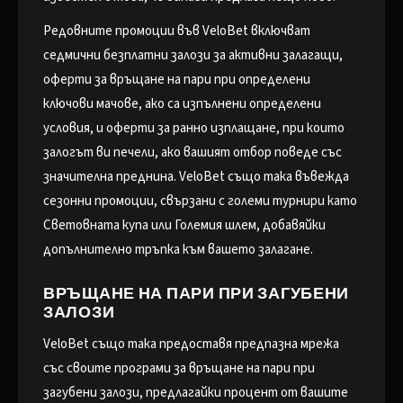
Редовните промоции във VeloBet включват
седмични безплатни залози за активни залагащи,
оферти за връщане на пари при определени
ключови мачове, ако са изпълнени определени
условия, и оферти за ранно изплащане, при които
залогът ви печели, ако вашият отбор поведе със
значителна преднина. VeloBet също така въвежда
сезонни промоции, свързани с големи турнири като
Световната купа или Големия шлем, добавяйки
допълнително тръпка към вашето залагане.
ВРЪЩАНЕ НА ПАРИ ПРИ ЗАГУБЕНИ
ЗАЛОЗИ
VeloBet също така предоставя предпазна мрежа
със своите програми за връщане на пари при
загубени залози, предлагайки процент от вашите