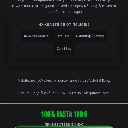
хазарт и не приемаме залози. Съдържанието е само за
възрастни (18+). Хазартът може да предизвика зависимост
— играйте отговорно.
НУЖДАЕТЕ СЕ ОТ ПОМОЩ?
BeGambleAware
GamCare
Gambling Therapy
GamStop
VeloBet Бонус
Мобилно приложение VeloBet
VeloBet Вход
Политика за бисквитки
Политика за поверителност
© 2026 VeloBet. Всички права запазени
100% hasta 100 €
ПРИВЕТСТВЕН БОНУС