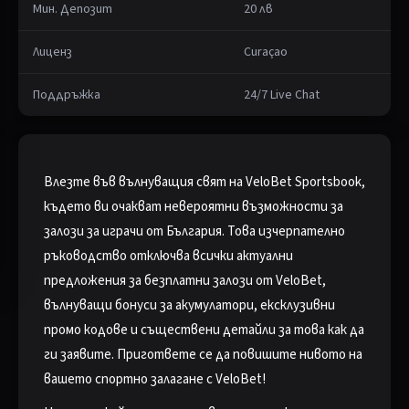
Мин. Депозит
20 лв
Лиценз
Curaçao
Поддръжка
24/7 Live Chat
Влезте във вълнуващия свят на VeloBet Sportsbook,
където ви очакват невероятни възможности за
залози за играчи от България. Това изчерпателно
ръководство отключва всички актуални
предложения за безплатни залози от VeloBet,
вълнуващи бонуси за акумулатори, ексклузивни
промо кодове и съществени детайли за това как да
ги заявите. Пригответе се да повишите нивото на
вашето спортно залагане с VeloBet!