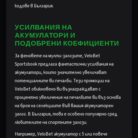
кодове в България.
УСИЛВАНИЯ НА
АКУМУЛАТОРИ И
ПОДОБРЕНИ КОЕФИЦИЕНТИ
За феновете на мулти-залозите, VeloBet
Sportsbook предлага фантастични усилвания на
акумулатори, които значително увеличават
потенциалните ви печалби. Тези промоции на
VeloBet обикновено ви възнаграждават с
процентно увеличение на печалбите ви въз основа
на броя на селекциите във вашия акумулаторен
залог. В България, това е особено популярно сред
любителите на спортните залози.
Например, VeloBet акумулатор с 5 или повече