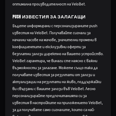
оптимална производителност на VeloBet.
PUSH ИЗВЕСТИЯ ЗА ЗАЛАГАЩИ
Бъдете информирани с персонализираните push
известия на VeloBet. Получавайте сигнали за
начални часове на мачове, значителни промени в
коефициентите и ексклузивни оферти за
безплатни залози директно на вашето устройство.
VeloBet гарантира, че винаги сте наясно с важни
възможности за залагане. Можете също така да
получавате известия за резултати от залози и
актуализации на резултати на живо, поддържайки
ви свързани с вашите залози във VeloBet. Лесно
персонализирайте предпочитанията си за
известия в настройките на приложението VeloBet,
за да получавате само сигналите, които са най-