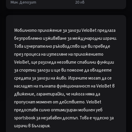
Мин. Депозит
20 лв
Мобилното приложение за залози VeloBet предлага
безпроблемно изживяване за международни играчи.
Това изчерпателно ръководство ще ви преведе
през процеса на изтегляне на приложението
VeloBet, ще разгледа неговите стабилни функции
за спортни залози и ще ви помогне да овладеете
средата за залози на живо. Играчите могат да се
насладят на пълната функционалност на VeloBet в
движение, гарантирайки, че никога няма да
пропуснат момент от действието. VeloBet
предоставя силно оптимизиран мобилен уеб
sportsbook за незабавен достъп. Това е чудесно за
играчи в България.