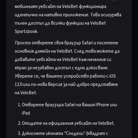
мобилният уебсайт на VeloBet функционира
идентично на нативно приложение. Това осигурява
пълен достъп до всички функции на VeloBet
Sportsbook.
Просто отворете своя браузър Safari и посетете
основния домейн на VeloBet. След това можете да
добавите уебсайта на VeloBet към началния си
екран за незабавен достъп с едно докосване.
Уверете се, че вашето устройство работи с iOS
12.0 или по-нова версия за най-добро представяне
на VeloBet.
Отворете браузъра Safari на вашия iPhone или
iPad.
Отидете на официалния уебсайт на VeloBet.
Докоснете иконата "Сподели" (квадрат с