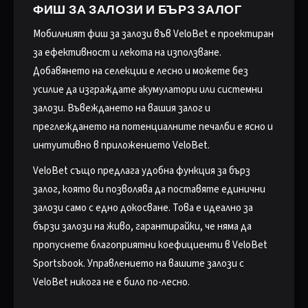
ФИШ ЗА ЗАЛОЗИ И БЪРЗ ЗАЛОГ
Мобилният фиш за залози във VeloBet е проектиран
за ефективност и лекота на използване.
Добавянето на селекции е лесно и можете без
усилие да изграждате акумулатори или системни
залози. Въвеждането на вашия залог и
преглеждането на потенциалните печалби е ясно и
интуитивно в приложението VeloBet.
VeloBet също предлага удобна функция за бърз
залог, която ви позволява да поставяте единични
залози само с едно докосване. Това е идеално за
бързи залози на живо, гарантирайки, че няма да
пропуснете благоприятни коефициенти в VeloBet
Sportsbook. Управлението на вашите залози с
VeloBet никога не е било по-лесно.