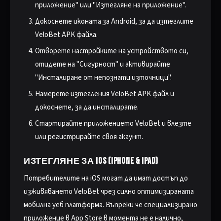
приложение" или "Изтегляне на приложение".
Докоснете иконата за Android, за да изтеглите
VeloBet APK файла.
Отворете настройките на устройството си,
отидете на "Сигурност" и активирайте
"Инсталиране от непознати източници".
Намерете изтегления VeloBet APK файл и
докоснете, за да инсталирате.
Стартирайте приложението VeloBet и влезте
или регистрирайте своя акаунт.
ИЗТЕГЛЯНЕ ЗА IOS (IPHONE & IPAD)
Потребителите на iOS могат да имат достъп до
изживяването VeloBet чрез силно оптимизираната
мобилна уеб платформа. Въпреки че специализирано
приложение в App Store в момента не е налично,