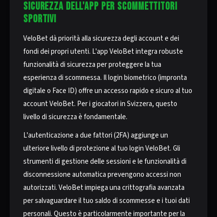
SICUREZZA DELL'APP PER SCOMMETTITORI
SPORTIVI
VeloBet dà priorità alla sicurezza degli account e dei
fondi dei propri utenti. L'app VeloBet integra robuste
funzionalità di sicurezza per proteggere la tua
esperienza di scommessa. Il login biometrico (impronta
digitale o Face ID) offre un accesso rapido e sicuro al tuo
account VeloBet. Per i giocatori in Svizzera, questo
livello di sicurezza è fondamentale.
L'autenticazione a due fattori (2FA) aggiunge un
ulteriore livello di protezione al tuo login VeloBet. Gli
strumenti di gestione delle sessioni e le funzionalità di
disconnessione automatica prevengono accessi non
autorizzati. VeloBet impiega una crittografia avanzata
per salvaguardare il tuo saldo di scommesse e i tuoi dati
personali. Questo è particolarmente importante per la