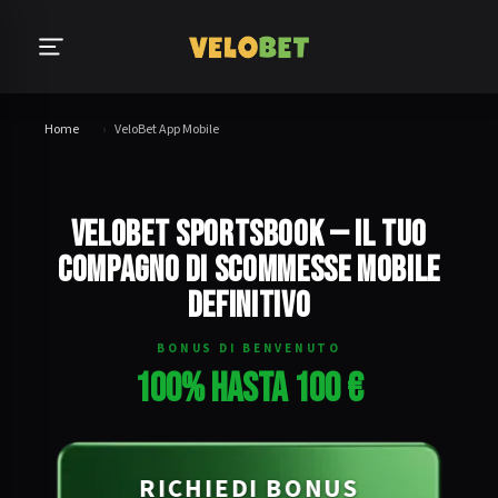
Home
›
VeloBet App Mobile
VELOBET SPORTSBOOK — IL TUO
COMPAGNO DI SCOMMESSE MOBILE
DEFINITIVO
BONUS DI BENVENUTO
100% hasta 100 €
RICHIEDI BONUS