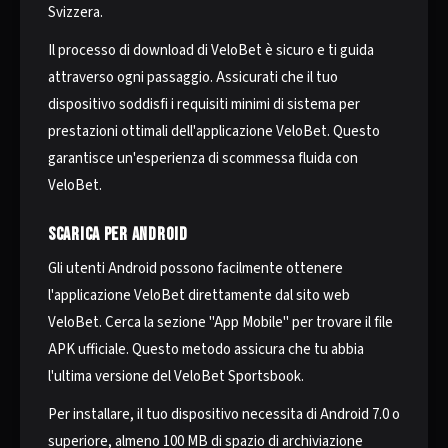
Svizzera.
Il processo di download di VeloBet è sicuro e ti guida
attraverso ogni passaggio. Assicurati che il tuo
dispositivo soddisfi i requisiti minimi di sistema per
prestazioni ottimali dell'applicazione VeloBet. Questo
garantisce un'esperienza di scommessa fluida con
VeloBet.
SCARICA PER ANDROID
Gli utenti Android possono facilmente ottenere
l'applicazione VeloBet direttamente dal sito web
VeloBet. Cerca la sezione "App Mobile" per trovare il file
APK ufficiale. Questo metodo assicura che tu abbia
l'ultima versione del VeloBet Sportsbook.
Per installare, il tuo dispositivo necessita di Android 7.0 o
superiore, almeno 100 MB di spazio di archiviazione