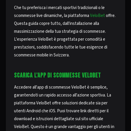
Che tu preferisca i mercati sportivi tradizionali o le
scommesse live dinamiche, la piattaforma
VeloBet
offre.
Questa guida copre tutto, dall'installazione alla
massimizzazione della tua strategia di scommesse.
L'esperienza VeloBet è progettata per comodità e
prestazioni, soddisfacendo tutte le tue esigenze di
scommesse mobile in Svizzera.
SCARICA L'APP DI SCOMMESSE VELOBET
Accedere all'app di scommesse VeloBet è semplice,
garantendoti un rapido accesso all'azione sportiva. La
piattaforma VeloBet offre soluzioni dedicate sia per
utenti Android che iOS. Puoi trovare link diretti per il
download e istruzioni dettagliate sul sito ufficiale
VeloBet. Questo è un grande vantaggio per gli utenti in