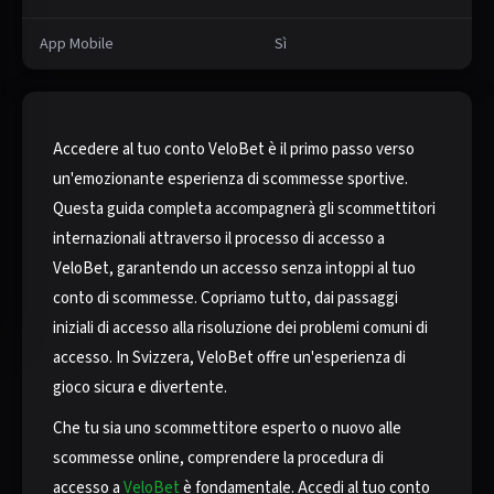
App Mobile
Sì
Accedere al tuo conto VeloBet è il primo passo verso
un'emozionante esperienza di scommesse sportive.
Questa guida completa accompagnerà gli scommettitori
internazionali attraverso il processo di accesso a
VeloBet, garantendo un accesso senza intoppi al tuo
conto di scommesse. Copriamo tutto, dai passaggi
iniziali di accesso alla risoluzione dei problemi comuni di
accesso. In Svizzera, VeloBet offre un'esperienza di
gioco sicura e divertente.
Che tu sia uno scommettitore esperto o nuovo alle
scommesse online, comprendere la procedura di
accesso a
VeloBet
è fondamentale. Accedi al tuo conto