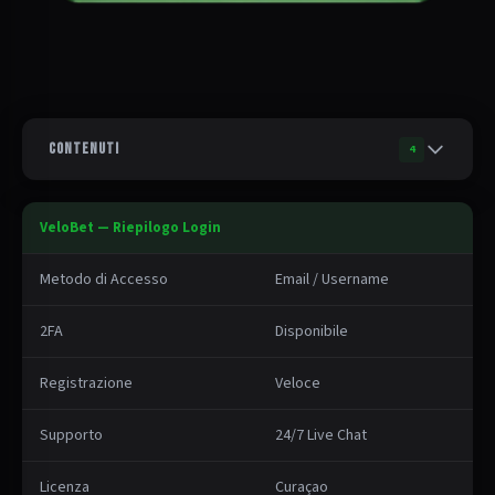
CONTENUTI
4
VeloBet — Riepilogo Login
Metodo di Accesso
Email / Username
2FA
Disponibile
Registrazione
Veloce
Supporto
24/7 Live Chat
Licenza
Curaçao