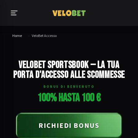
Home
›
VeloBet Accesso
VELOBET SPORTSBOOK — LA TUA
PORTA D'ACCESSO ALLE SCOMMESSE
BONUS DI BENVENUTO
100% hasta 100 €
RICHIEDI BONUS