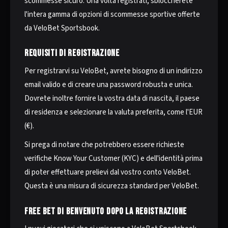
scommesse sicuro. Una volta registrati, sbloccherete
l'intera gamma di opzioni di scommesse sportive offerte
da VeloBet Sportsbook.
REQUISITI DI REGISTRAZIONE
Per registrarvi su VeloBet, avrete bisogno di un indirizzo
email valido e di creare una password robusta e unica.
Dovrete inoltre fornire la vostra data di nascita, il paese
di residenza e selezionare la valuta preferita, come l'EUR
(€).
Si prega di notare che potrebbero essere richieste
verifiche Know Your Customer (KYC) e dell'identità prima
di poter effettuare prelievi dal vostro conto VeloBet.
Questa è una misura di sicurezza standard per VeloBet.
FREE BET DI BENVENUTO DOPO LA REGISTRAZIONE