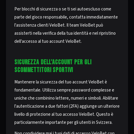
Per blocchi di sicurezza o se ti sei autoescluso come
parte del gioco responsabile, contatta immediatamente
l'assistenza clienti VeloBet. Il team VeloBet può
assisterti nella verifica della tua identità e nel ripristino
dell'accesso al tuo account VeloBet.
SICUREZZA DELL'ACCOUNT PER GLI
SCOMMETTITORI SPORTIVI
Mantenere la sicurezza del tuo account VeloBet è
fondamentale. Utilizza sempre password complesse e
uniche che combinino lettere, numeri e simboli. Abilitare
l'autenticazione a due fattori (2FA) aggiunge un ulteriore
livello di protezione al tuo accesso VeloBet. Questo è
particolarmente importante per gli utenti in Svizzera.
Non condividere mai i tuoi dati di accesso VeloBet con