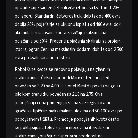
opklade koje sadrže četiri ili više izbora sa kvotom 1.20+
po izboru. Standardni četvorostruki dobitak od 400 evra
dobija 20% pojačanje za ukupnu isplatu od 480 evra, dok
akumulatori sa osam izbora zarađuju maksimalna
pojačanja od 50%. Procenti pojačanja skaliraju sa brojem
izbora, ograničeni na maksimalni dodatni dobitak od 2.500
evra po kvalifikovanom listiću.
Poboljšane kvote se redovno pojavljuju na glavnim
utakmicama - Čelsi da pobedi Mančester Junajted
povećan sa 3.20 na 4.00, ili Lionel Mesi da postigne gol u
bilo kom trenutku povećan sa 2.10 na 2.75. Ova
poboljšanja cena primenjuju se na sve registrovane
igrače sa tipičnim maksimalnim ulozima od 50-100 evra po
poboljšanom tržištu. Promocije poboljšanih kvota često
se poklapaju sa televizijskim mečevima ili rivalskim
utakmicama, pružajući superiornu vrednost na