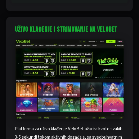
UŽIVO KLAĐENJE I STRIMOVANJE NA VELOBET
Platforma za uživo klađenje VeloBet ažurira kvote svakih
3-5 sekundi tokom aktivnih događaja, sa sveobuhvatnim