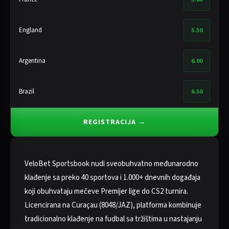
England
5.50
Argentina
6.00
Brazil
6.50
REGISTRACIJA →
VeloBet Sportsbook nudi sveobuhvatno međunarodno
klađenje sa preko 40 sportova i 1.000+ dnevnih događaja
koji obuhvataju mečeve Premijer lige do CS2 turnira.
Licencirana na Curaçau (8048/JAZ), platforma kombinuje
tradicionalno klađenje na fudbal sa tržištima u nastajanju