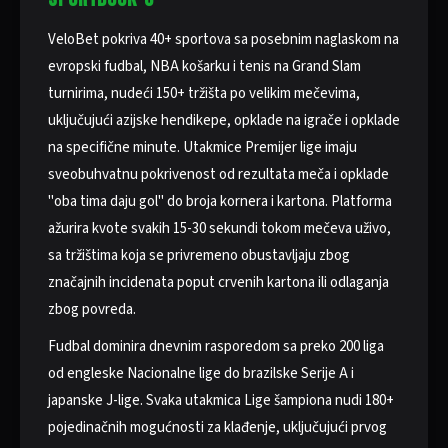
Дарежљив бонус добродошлице за нове играче
VeloBet pokriva 40+ sportova sa posebnim naglaskom na
Brza i sigurna obrada plaćanja
evropski fudbal, NBA košarku i tenis na Grand Slam
24/7 korisnička podrška putem ćaskanja uživo
turnirima, nudeći 150+ tržišta po velikim mečevima,
uključujući azijske hendikepe, opklade na igrače i opklade
na specifične minute. Utakmice Premijer lige imaju
MANE
sveobuhvatnu pokrivenost od rezultata meča i opklade
Нема наменске мобилне апликације за iOS или Android
"oba tima daju gol" do broja kornera i kartona. Platforma
Ограничене опције стриминга уживо за одређене
ažurira kvote svakih 15-30 sekundi tokom mečeva uživo,
догађаје
sa tržištima koja se privremeno obustavljaju zbog
značajnih incidenata poput crvenih kartona ili odlaganja
zbog povreda.
Fudbal dominira dnevnim rasporedom sa preko 200 liga
od engleske Nacionalne lige do brazilske Serije A i
japanske J-lige. Svaka utakmica Lige šampiona nudi 180+
pojedinačnih mogućnosti za klađenje, uključujući prvog