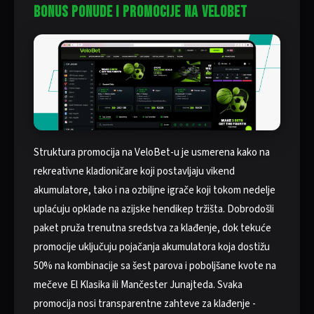
BONUS PONUDE I PROMOCIJE NA VELOBET
Struktura promocija na VeloBet-u je usmerena kako na
rekreativne kladioničare koji postavljaju vikend
akumulatore, tako i na ozbiljne igrače koji tokom nedelje
uplaćuju opklade na azijske hendikep tržišta. Dobrodošli
paket pruža trenutna sredstva za klađenje, dok tekuće
promocije uključuju pojačanja akumulatora koja dostižu
50% na kombinacije sa šest parova i poboljšane kvote na
mečeve El Klasika ili Mančester Junajteda. Svaka
promocija nosi transparentne zahteve za klađenje -