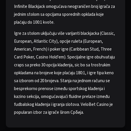
Infinite Blackjack omogućava neograničen broj igrača za
jednim stolom sa opcijama sporednih opklada koje
plaćaju do 100:1 kvote.
Igre za stolom uključuju više varijanti blackjacka (Classic,
European, Atlantic City), opcije ruleta (European,
American, French) i poker igre (Caribbean Stud, Three
Card Poker, Casino Hold'em). Specijalne igre obuhvataju
craps sa preko 30 opcija klađenja, sic bo sa trostrukim
opkladama na brojeve koje plaćaju 180:1, i igre tipa keno
sa izborom od 20 brojeva. Stanja na jednom računu se
besprekorno prenose između sportskog klađenja i
kazino sekcija, omogućavajući fluidne prelaze između
fudbalskog klađenja i igranja slotova. VeloBet Casino je
popularan izbor za igrače širom Србија.