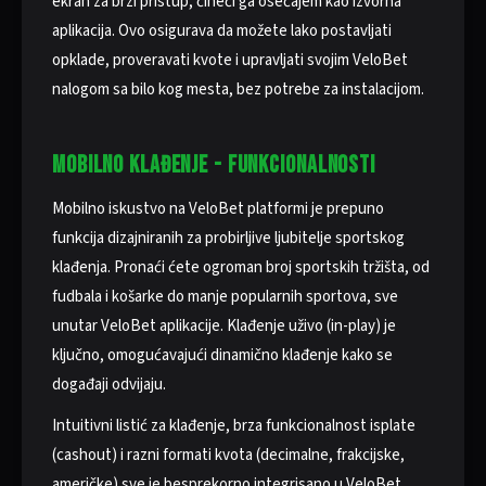
ekran za brzi pristup, čineći ga osećajem kao izvorna
aplikacija. Ovo osigurava da možete lako postavljati
opklade, proveravati kvote i upravljati svojim VeloBet
nalogom sa bilo kog mesta, bez potrebe za instalacijom.
MOBILNO KLAĐENJE - FUNKCIONALNOSTI
Mobilno iskustvo na VeloBet platformi je prepuno
funkcija dizajniranih za probirljive ljubitelje sportskog
klađenja. Pronaći ćete ogroman broj sportskih tržišta, od
fudbala i košarke do manje popularnih sportova, sve
unutar VeloBet aplikacije. Klađenje uživo (in-play) je
ključno, omogućavajući dinamično klađenje kako se
događaji odvijaju.
Intuitivni listić za klađenje, brza funkcionalnost isplate
(cashout) i razni formati kvota (decimalne, frakcijske,
američke) sve je besprekorno integrisano u VeloBet