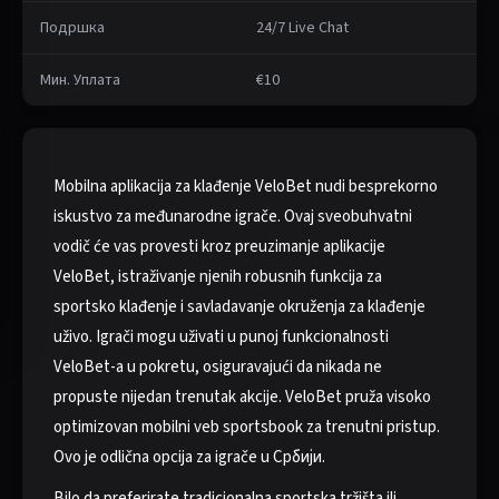
Подршка
24/7 Live Chat
Мин. Уплата
€10
Mobilna aplikacija za klađenje VeloBet nudi besprekorno
iskustvo za međunarodne igrače. Ovaj sveobuhvatni
vodič će vas provesti kroz preuzimanje aplikacije
VeloBet, istraživanje njenih robusnih funkcija za
sportsko klađenje i savladavanje okruženja za klađenje
uživo. Igrači mogu uživati u punoj funkcionalnosti
VeloBet-a u pokretu, osiguravajući da nikada ne
propuste nijedan trenutak akcije. VeloBet pruža visoko
optimizovan mobilni veb sportsbook za trenutni pristup.
Ovo je odlična opcija za igrače u Србији.
Bilo da preferirate tradicionalna sportska tržišta ili