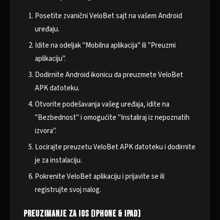
Posetite zvanični VeloBet sajt na vašem Android
uređaju.
Idite na odeljak "Mobilna aplikacija" ili "Preuzmi
aplikaciju".
Dodirnite Android ikonicu da preuzmete VeloBet
APK datoteku.
Otvorite podešavanja vašeg uređaja, idite na
"Bezbednost" i omogućite "Instaliraj iz nepoznatih
izvora".
Locirajte preuzetu VeloBet APK datoteku i dodirnite
je za instalaciju.
Pokrenite VeloBet aplikaciju i prijavite se ili
registrujte svoj nalog.
PREUZIMANJE ZA IOS (IPHONE & IPAD)